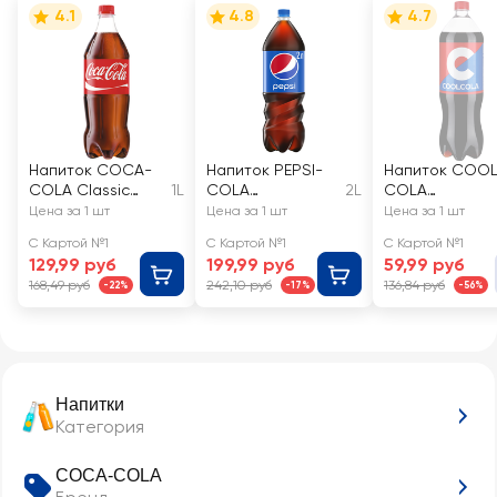
4.1
4.8
4.7
Напиток COCA-
Напиток PEPSI-
Напиток COO
COLA Classic
1L
COLA
2L
COLA
газированный
сильногазирован
сильногазиров
Цена за 1 шт
Цена за 1 шт
Цена за 1 шт
ный
нный
С Картой №1
С Картой №1
С Картой №1
129,99 руб
199,99 руб
59,99 руб
168,49 руб
242,10 руб
136,84 руб
-22%
-17%
-56%
Напитки
Категория
COCA-COLA