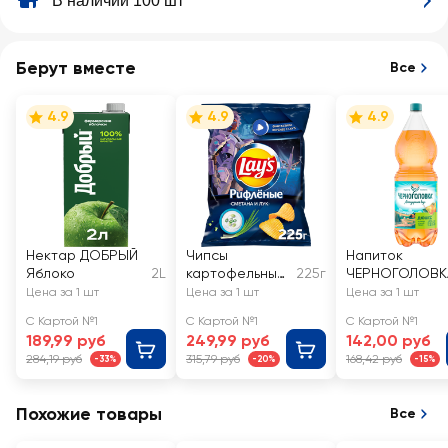
В наличии 100 шт
Берут вместе
Все
4.9
4.9
4.9
Нектар ДОБРЫЙ
Чипсы
Напиток
Яблоко
2L
картофельные
225г
ЧЕРНОГОЛОВК
LAY'S Сметана
Дюшес
Цена за 1 шт
Цена за 1 шт
Цена за 1 шт
и лук
сильногазиров
С Картой №1
С Картой №1
С Картой №1
ный
189,99 руб
249,99 руб
142,00 руб
284,19 руб
315,79 руб
168,42 руб
-33%
-20%
-15%
Похожие товары
Все