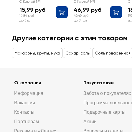
с
С Картой №1
С Картой №1
С 
15,99 руб
46,99 руб
1
16,84 руб
49,49 руб
19
до 5 шт
до 31 шт
до
Другие категории с этим товаром
Макароны, крупы, мука
Сахар, соль
Соль поваренная
О компании
Покупателям
Информация
Забота о покупателях
Вакансии
Программа лояльнос
Контакты
Подарочные карты
Партнёрам
Акции
Реклама в «Ленте»
Вопросы и ответы