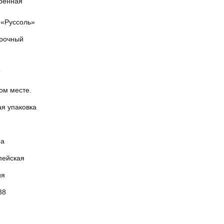
ренная
«Руссоль»
рочный
Т
ом месте.
ая упаковка
ра
пейская
ия
38