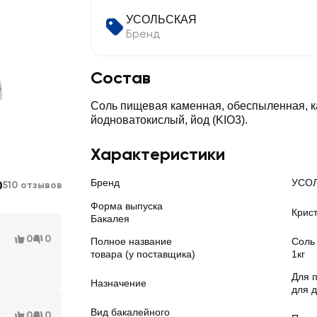
УСОЛЬСКАЯ
Бренд
Состав
Соль пищевая каменная, обеспыленная, 
йодноватокислый, йод (KIO3).
Характеристики
Бренд
УСО
0
510 отзывов
Форма выпуска
Крис
Бакалея
0
0
Полное название
Соль
товара (у поставщика)
1кг
Для 
Назначение
для 
Вид бакалейного
0
0