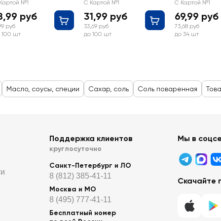
орт
Картой №1
С Картой №1
С Картой №1
8,99 руб
31,99 руб
69,99 руб
,99 руб
33,69 руб
73,68 руб
 100 шт
до 100 шт
до 34 шт
Масло, соусы, специи
Сахар, соль
Соль поваренная
Това
Поддержка клиентов
Мы в соцс
круглосуточно
Санкт-Петербург и ЛО
ти
8 (812) 385-41-11
Скачайте 
Москва и МО
8 (495) 777-41-11
Бесплатный номер