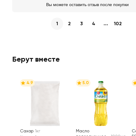
Вы можете оставить отзыв после покупки
1
2
3
4
...
102
Берут вместе
4.9
5.0
Сахар
1кг
Масло
С