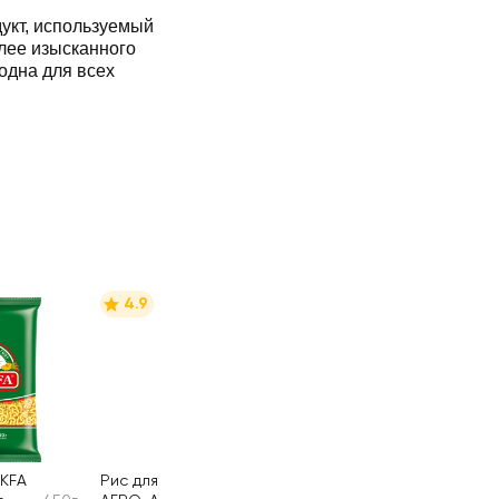
кт, используемый
лее изысканного
годна для всех
4.9
KFA
Рис для плова