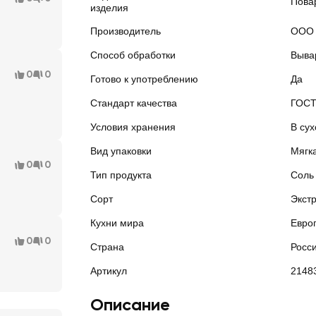
Пова
изделия
Производитель
ООО 
Способ обработки
Выва
0
0
Готово к употреблению
Да
Стандарт качества
ГОС
Условия хранения
В сух
Вид упаковки
Мягк
0
0
Тип продукта
Соль
Сорт
Экст
Кухни мира
Евро
0
0
Страна
Росс
Артикул
2148
Описание