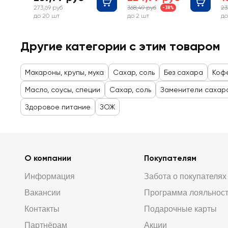
273,69 руб
368,49 руб
23
-38%
до 20 шт
до 2 шт
до
Другие категории с этим товаром
Макароны, крупы, мука
Сахар, соль
Без сахара
Кофе
Масло, соусы, специи
Сахар, соль
Заменители сахар
Здоровое питание
ЗОЖ
О компании
Покупателям
Информация
Забота о покупателях
Вакансии
Программа лояльнос
Контакты
Подарочные карты
Партнёрам
Акции