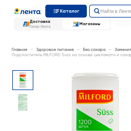
Каталог
Доставка
Магазины
Гипер Лента
Главная
—
Здоровое питание
—
Без сахара
—
Замени
Подсластитель MILFORD Suss на основе цикламата и саха