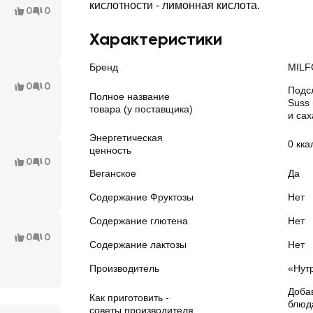
кислотности - лимонная кислота.
0
0
Характеристики
Бренд
MIL
0
0
Подс
Полное название
Suss
товара (у поставщика)
и са
Энергетическая
0 кка
ценность
0
0
Веганское
Да
Содержание Фруктозы
Нет
Содержание глютена
Нет
0
0
Содержание лактозы
Нет
Производитель
«Нутр
Добав
Как приготовить -
блюд
советы производителя