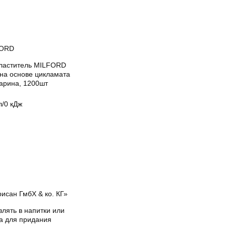
FORD
ластитель MILFORD
 на основе цикламата
харина, 1200шт
л/0 кДж
исан ГмбХ & ко. КГ»
лять в напитки или
а для придания