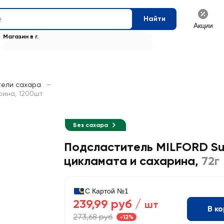
Найти
Акции
Магазин в г.
тели сахара
—
рина, 1200шт
Без сахара
Подсластитель MILFORD Su
цикламата и сахарина
,
72г
С Картой №1
239,99 руб /
шт
В к
273,68 руб
-12%