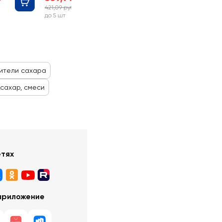
421,09 руб
-19%
до 5 шт
ители сахара
,сахар, смеси
етях
приложение