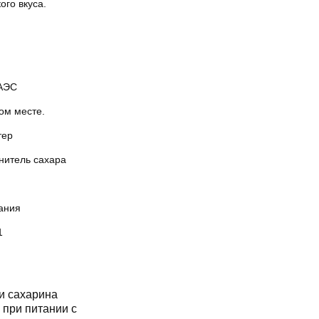
ого вкуса.
АЭС
ом месте.
тер
нитель сахара
ания
1
и сахарина
при питании с