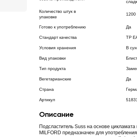
сладк
Количество штук в
1200
упаковке
Готово к употреблению
Да
Стандарт качества
ТР Е
Условия хранения
В сух
Вид упаковки
Блис
Тип продукта
Заме
Вегетарианские
Да
Страна
Герм
Артикул
5183
Описание
Подсластитель Suss на основе цикламата 
MILFORD предназначен для употребления 