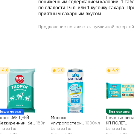
пониженным содержанием калорий. 1 табл
по сладости 1ч.л. или 1 кусочку сахара. П
приятным сахарным вкусом.
Предложение не является публичной офертой
4.8
5.0
4.9
Наша марка
Без сахара
ворог 365 ДНЕЙ
Молоко
Печенье овс
безжиренный, без
180г
ультрапастериз
1000мл
КП ПОЛЕТ
мж
ованное
Искусство жит
на за 1 шт
Цена за 1 шт
Цена за 1 шт
PARMALAT
мальтите