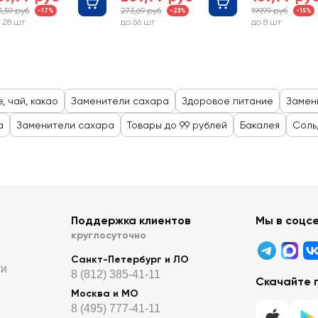
1,59 руб
273,69 руб
199,99 руб
-17%
-23%
-15%
 28 шт
до 66 шт
до 8 шт
, чай, какао
Заменители сахара
Здоровое питание
Замен
а
Заменители сахара
Товары до 99 рублей
Бакалея
Соль
Поддержка клиентов
Мы в соцс
круглосуточно
Санкт-Петербург и ЛО
ти
8 (812) 385-41-11
Скачайте 
Москва и МО
8 (495) 777-41-11