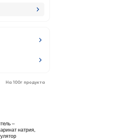
На 100г продукта
тель –
харинат натрия,
гулятор