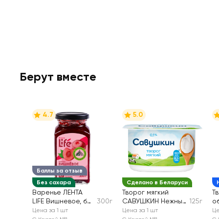
Берут вместе
4.7
5.0
Баллы за отзыв
Без сахара
Сделано в Беларуси
Варенье ЛЕНТА
Творог мягкий
Т
LIFE Вишневое, без
300г
САВУШКИН Нежный
125г
о
сахара
0%, без змж
з
Цена за 1 шт
Цена за 1 шт
Це