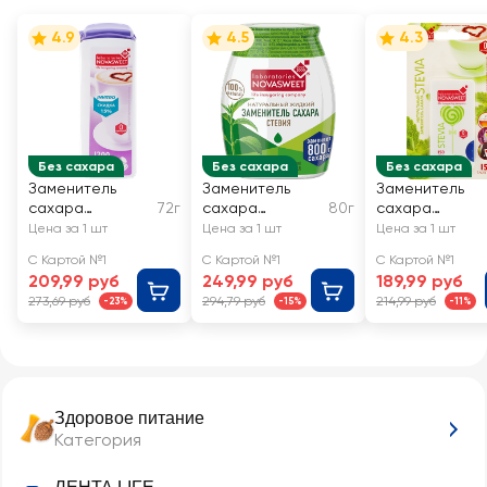
4.9
4.5
4.3
Без сахара
Без сахара
Без сахара
Заменитель
Заменитель
Заменитель
сахара
72г
сахара
80г
сахара
NOVASWEET в
NOVASWEET
NOVASWEET
Цена за 1 шт
Цена за 1 шт
Цена за 1 шт
таблетках
Nature Стевия,
Стевия, в
С Картой №1
С Картой №1
С Картой №1
жидкий
таблетках
209,99 руб
249,99 руб
189,99 руб
273,69 руб
294,79 руб
214,99 руб
-23%
-15%
-11%
Здоровое питание
Категория