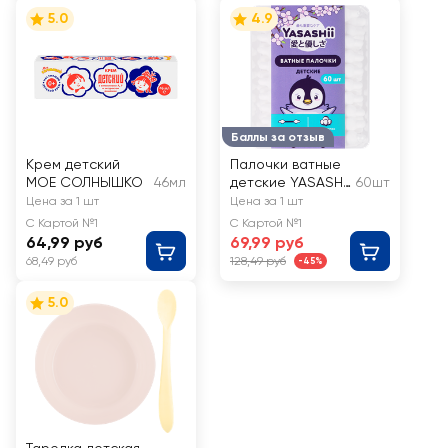
5.0
4.9
Баллы за отзыв
Крем детский
Палочки ватные
МОЕ СОЛНЫШКО
46мл
детские YASASHII
60шт
с ограничителем
Цена за 1 шт
Цена за 1 шт
С Картой №1
С Картой №1
64,99 руб
69,99 руб
68,49 руб
128,49 руб
-45%
5.0