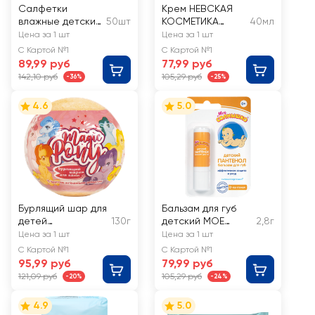
Салфетки
Крем НЕВСКАЯ
влажные детские
50шт
КОСМЕТИКА
40мл
КРОК&ДИЛЛИ
Детский, с 1 года
Цена за 1 шт
Цена за 1 шт
С Картой №1
С Картой №1
89,99 руб
77,99 руб
142,10 руб
105,29 руб
-36%
-25%
4.6
5.0
Бурлящий шар для
Бальзам для губ
детей
130г
детский МОЕ
2,8г
L'COSMETICS
СОЛНЫШКО
Цена за 1 шт
Цена за 1 шт
Magic pony с
Пантенол
С Картой №1
С Картой №1
игрушкой внутри, в
95,99 руб
79,99 руб
ассортименте
121,09 руб
105,29 руб
-20%
-24%
4.9
5.0