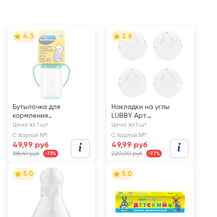
4.3
2.6
Бутылочка для
Накладки на углы
кормления
LUBBY Арт.
КУРНОСИКИ 125мл с
13580/13581
Цена за 1 шт
Цена за 1 шт
ручками и
С Картой №1
С Картой №1
силиконовой
49,99 руб
49,99 руб
молочной соской, с 6
188,49 руб
220,00 руб
-73%
-77%
месяцев, Арт. 11134
5.0
5.0