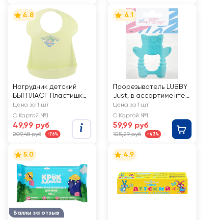
месяцев,Арт.
15923/15924
4.8
4.1
Нагрудник детский
Прорезыватель LUBBY
БЫТПЛАСТ Пластишка,
Just, в ассортименте,
в ассортименте, Арт.
с 0 месяцев, Арт.
Цена за 1 шт
Цена за 1 шт
4313270/431309718
23228/24
С Картой №1
С Картой №1
49,99 руб
59,99 руб
209,48 руб
105,29 руб
-76%
-43%
5.0
4.9
Баллы за отзыв