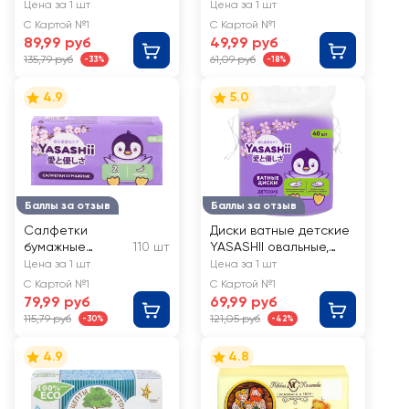
СОЛНЦЕ И ЛУНА
оливковым маслом
Цена за 1 шт
Цена за 1 шт
и экстрактом
С Картой №1
С Картой №1
ромашки
89,99 руб
49,99 руб
135,79 руб
61,09 руб
-33%
-18%
4.9
5.0
Баллы за отзыв
Баллы за отзыв
Салфетки
Диски ватные детские
бумажные
110 шт
YASASHII овальные,
детские
40шт
Цена за 1 шт
Цена за 1 шт
YASASHII
С Картой №1
С Картой №1
косметические
79,99 руб
69,99 руб
2-слоя
115,79 руб
121,05 руб
-30%
-42%
4.9
4.8