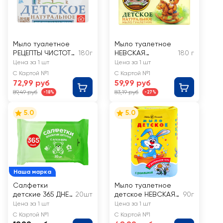
Мыло туалетное
Мыло туалетное
РЕЦЕПТЫ ЧИСТОТЫ
180г
НЕВСКАЯ
180 г
Детское
КОСМЕТИКА
Цена за 1 шт
Цена за 1 шт
Детское
С Картой №1
С Картой №1
72,99 руб
59,99 руб
89,49 руб
83,19 руб
-18%
-27%
5.0
5.0
Наша марка
Салфетки
Мыло туалетное
детские 365 ДНЕЙ
20шт
детское НЕВСКАЯ
90г
с алоэ вера
КОСМЕТИКА
Цена за 1 шт
Цена за 1 шт
Детское с
С Картой №1
С Картой №1
ромашкой