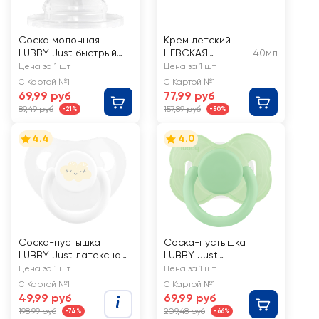
Соска молочная
Крем детский
LUBBY Just быстрый
НЕВСКАЯ
40мл
поток, силиконовая, с
КОСМЕТИКА
Цена за 1 шт
Цена за 1 шт
6 месяцев, Арт. 13965
Легкий,
С Картой №1
С Картой №1
увлажняющий
69,99 руб
77,99 руб
40мл
89,49 руб
157,89 руб
-21%
-50%
4.4
4.0
Соска-пустышка
Соска-пустышка
LUBBY Just латексная
LUBBY Just
со скошенным соском,
силиконовая с
Цена за 1 шт
Цена за 1 шт
с 6 месяцев, Арт.
классическим соском
С Картой №1
С Картой №1
27542/24
и колпачком, с 0
49,99 руб
69,99 руб
месяцев/с 6
198,99 руб
209,48 руб
-74%
-66%