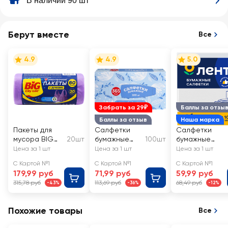
В наличии 90 шт
Берут вместе
Все
4.9
4.9
5.0
Забрать за 29₽
Баллы за отзы
Баллы за отзыв
Наша марка
Пакеты для
Салфетки
Салфетки
мусора BIG
20шт
бумажные
100шт
бумажные
CITY LIFE
косметическ
ЛЕНТА белые
Цена за 1 шт
Цена за 1 шт
Цена за 1 шт
Сверхпрочны
ие 365 ДНЕЙ
2-слоя,
С Картой №1
С Картой №1
С Картой №1
е, с ручками,
2-слоя
24х24см
179,99 руб
71,99 руб
59,99 руб
HD 60х85см,
315,78 руб
113,69 руб
68,49 руб
-43%
-36%
-12%
60л, лиловый
Похожие товары
Все