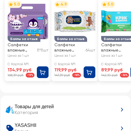
5.0
4.9
5.0
Баллы за отзыв
Баллы за отзыв
Баллы за отзы
Салфетки
Салфетки
Салфетки
влажные
8*8шт
влажные
64шт
влажные
детские
детские LITTLE
детские
Цена за 1 шт
Цена за 1 шт
Цена за 1 шт
YASASHII,
TIMES без
КРОК&ДИЛЛИ
С Картой №1
С Картой №1
С Картой №1
8x8шт
отдушки
134,99 руб
119,99 руб
89,99 руб
168,39 руб
147,39 руб
142,10 руб
-19%
-18%
-36%
Товары для детей
Категория
YASASHII