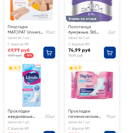
Баллы за отзыв
Пластыри
Полотенца
MATOPAT Universal
10шт
бумажные 365
2шт
19x76мм
ДНЕЙ 2-слоя,
Цена за 1 шт
Цена за 1 шт
белые
С Картой №1
С Картой №1
69,99 руб
74,99 руб
99,99 руб
78,99 руб
-30%
4.7
4.9
Прокладки
Прокладки
ежедневные
20шт
гигиенические
10шт
LIBRETTA
DAYSPA Simple
Цена за 1 шт
Цена за 1 шт
Свежесть и стиль
Classic Soft
С Картой №1
С Картой №1
Мультиформ
Normal