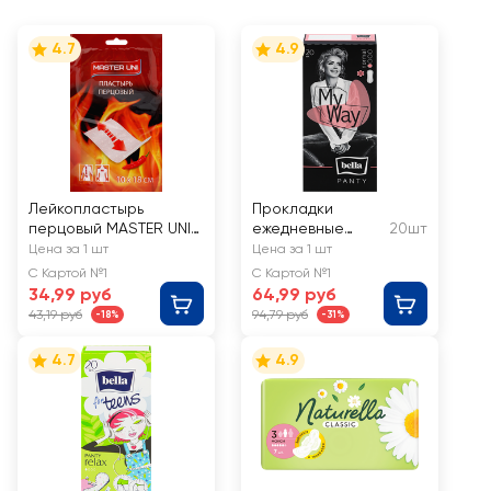
4.7
4.9
Лейкопластырь
Прокладки
перцовый MASTER UNI
ежедневные
20шт
перфорированный
BELLA Panty My
Цена за 1 шт
Цена за 1 шт
10х18см
way Aroma
С Картой №1
С Картой №1
34,99 руб
64,99 руб
43,19 руб
94,79 руб
-18%
-31%
4.7
4.9