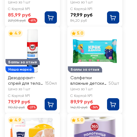
беременности
аппликатора
Цена за 1 шт
Цена за 1 шт
FEMITEST
С Картой №1
С Картой №1
ультрачувствитель
85,99 руб
79,99 руб
ный 10мМЕ
221,05 руб
84,20 руб
-61%
4.9
5.0
Баллы за отзыв
Наша марка
Баллы за отзыв
Дезодорант-
Салфетки
спрей для тела
150мл
влажные детские
50шт
мужской 365
КРОК&ДИЛЛИ
Цена за 1 шт
Цена за 1 шт
ДНЕЙ
С Картой №1
С Картой №1
79,99 руб
89,99 руб
110,52 руб
142,10 руб
-27%
-36%
4.9
5.0