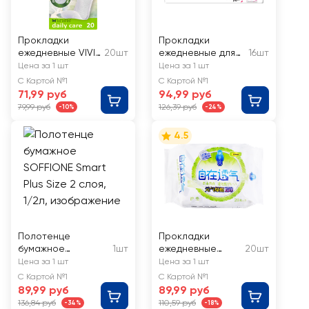
Прокладки
Прокладки
ежедневные VIVI
20шт
ежедневные для
16шт
Daily Care
девочек KOTEX
Цена за 1 шт
Цена за 1 шт
Янг
С Картой №1
С Картой №1
71,99 руб
94,99 руб
79,99 руб
126,39 руб
-10%
-24%
4.5
Полотенце
Прокладки
бумажное
1шт
ежедневные
20шт
SOFFIONE Smart
GLORY GIRL
Цена за 1 шт
Цена за 1 шт
Plus Size 2 слоя,
Super soft
С Картой №1
С Картой №1
1/2л
89,99 руб
89,99 руб
136,84 руб
110,59 руб
-34%
-18%