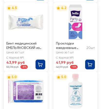
4.5
4.2
Бинт медицинский
Прокладки
ЕМЕЛЬЯНОВСКИЙ из
ежедневные
20шт
нетканого материала
BELLA Panty Soft
Цена за 1 шт
Цена за 1 шт
с неосыпающимися
classic
С Картой №1
С Картой №1
краями нестерильная,
43,99 руб
41,99 руб
7мх14см
55,78 руб
46,99 руб
-21%
-10%
5.0
5.0