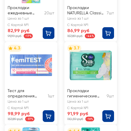
Прокладки
Прокладки
ежедневные
20шт
NATURELLA Classic
7шт
BELLA For teens
Maxi
Цена за 1 шт
Цена за 1 шт
Relax deo
ароматизированн
С Картой №1
С Картой №1
ультратонкие
ые, с крылышками
82,99 руб
86,99 руб
99,99 руб
157,89 руб
-17%
-44%
4.3
3.7
Тест для
Прокладки
определения
1шт
гигиенические
9шт
беременности
OLA! Silk Sense
Цена за 1 шт
Цена за 1 шт
FEMITEST
Ромашка
С Картой №1
С Картой №1
ультрачувствитель
98,99 руб
91,99 руб
ный 10мМЕ
157,89 руб
110,59 руб
-37%
-16%