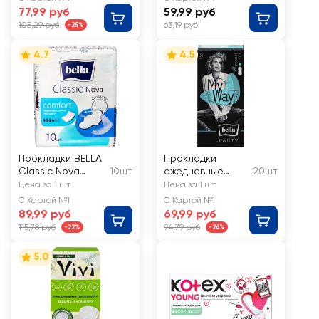
77,99 руб
59,99 руб
105,29 руб
63,19 руб
-25%
4.7
4.5
Прокладки BELLA
Прокладки
Classic Nova
10шт
ежедневные
20шт
Comfort
BELLA Panty My
Цена за 1 шт
Цена за 1 шт
way Sensitive
С Картой №1
С Картой №1
89,99 руб
69,99 руб
115,78 руб
94,79 руб
-22%
-26%
5.0