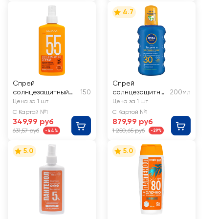
абрикосовой
4.7
косточки
Спрей
Спрей
солнцезащитный
150
солнцезащитны
200мл
KRASSA Пантенол,
й для тела NIVEA
Цена за 1 шт
Цена за 1 шт
витамин Е и
Защита и
С Картой №1
С Картой №1
аллантоин SPF55
увлажнение
349,99 руб
879,99 руб
SPF30
631,57 руб
1 250,65 руб
-44%
-29%
5.0
5.0