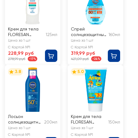
Крем для тела
Спрей
FLORESAN
125мл
солнцезащитный
160мл
COSMETIC
FLORESAN
Цена за 1 шт
Цена за 1 шт
Полный блок,
COSMETIC SPF50
С Картой №1
С Картой №1
водостойкий
228,99 руб
319,99 руб
278,99 руб
421,09 руб
-17%
-24%
3.8
5.0
Лосьон
Крем для тела
солнцезащитны
200мл
FLORESAN
150мл
й детский NIVEA
COSMETIC На
Цена за 1 шт
Цена за 1 шт
Sun Играй и
суше и на море,
С Картой №1
С Картой №1