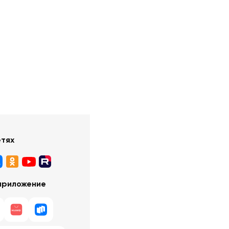
етях
приложение