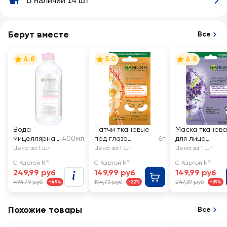
В наличии 14 шт
Берут вместе
Все
4.8
5.0
4.8
Вода
Патчи тканевые
Маска тканева
мицеллярная
400мл
под глаза
6г
для лица
для лица
GARNIER
GARNIER
Цена за 1 шт
Цена за 1 шт
Цена за 1 шт
GARNIER 3в1
Увлажнение +
Увлажнение +
С Картой №1
С Картой №1
С Картой №1
с
Свежий взгляд с
Антистресс с
249,99 руб
149,99 руб
149,99 руб
глицерином
гиалуроновой
гиалуроновой
494,79 руб
194,73 руб
247,39 руб
-49%
-22%
-39%
и П-
кислотой, против
кислотой,
анисовой
мешков и темных
эфирным
кислотой,
кругов
маслом лаван
Похожие товары
Все
для всех
и увлажняюще
типов кожи
сывороткой