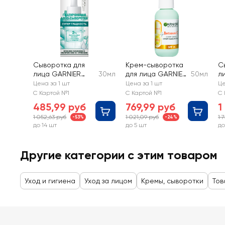
Сыворотка для
Крем-сыворотка
С
лица GARNIER
30мл
для лица GARNIER
50мл
л
Супер гладкость
2в1 Супер сияние
PA
Цена за 1 шт
Цена за 1 шт
Це
гиалуроновая
с витамином С,
Л
С Картой №1
С Картой №1
С 
SPF25
п
485,99 руб
769,99 руб
1
м
1 052,63 руб
1 021,09 руб
1 
-53%
-24%
до 14 шт
до 5 шт
до
Другие категории с этим товаром
Уход и гигиена
Уход за лицом
Кремы, сыворотки
Тов