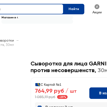
Найти
Акции
Магазин в г.
ыворотки
—
тв, 30мл
Сыворотка для лица GARNI
против несовершенств
,
30
С Картой №1
764,99 руб /
шт
В к
1 085,19 руб
-29%