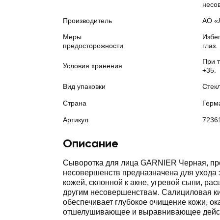
несо
Производитель
АО «
Меры
Избег
предосторожности
глаз.
При 
Условия хранения
+35.
Вид упаковки
Стек
Страна
Герм
Артикул
7236
Описание
Сыворотка для лица GARNIER Черная, пр
несовершенств предназначена для ухода 
кожей, склонной к акне, угревой сыпи, р
другим несовершенствам. Салициловая к
обеспечивает глубокое очищение кожи, ок
отшелушивающее и выравнивающее дейст