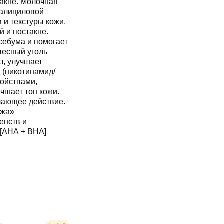
 акне. Молочная
салициловой
 и текстуры кожи,
 и постакне.
себума и помогает
весный уголь
т, улучшает
 (никотинамид/
ойствами,
чшает тон кожи.
чающее действие.
ожа»
енств и
 [AHA + BHA]