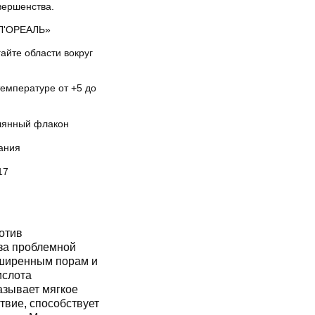
вершенства.
Л'ОРЕАЛЬ»
айте области вокруг
температуре от +5 до
лянный флакон
ания
17
отив
за проблемной
асширенным порам и
ислота
азывает мягкое
вие, способствует