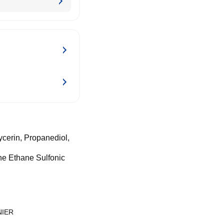
ycerin, Propanediol,
e Ethane Sulfonic
IER