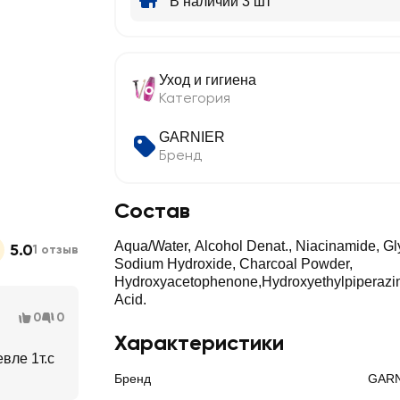
В наличии 3 шт
Уход и гигиена
Категория
GARNIER
Бренд
Состав
Aqua/Water, Alcohol Denat., Niacinamide, Gl
5.0
1 отзыв
Sodium Hydroxide, Charcoal Powder,
Hydroxyacetophenone,Hydroxyethylpiperazin
Acid.
0
0
Характеристики
вле 1т.с
Бренд
GARN