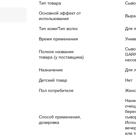
Тип товара
Сыво
Основной эффект от
Выра
использования
Тип кожи/Тип волос
Для 
Время применения
Унив
Сыво
Полное название
GARN
товара (у поставщика)
несо
Назначение
Для 
Детский товар
Нет
Пол потребителя
Женс
Нане
очищ
бере
Способ применения,
сывор
дозировка
Испо
вече
или т