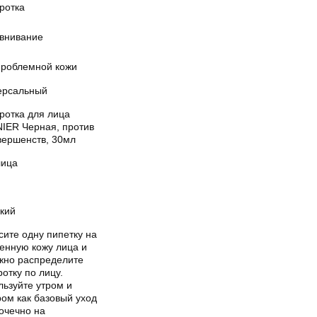
ротка
внивание
проблемной кожи
ерсальный
ротка для лица
IER Черная, против
вершенств, 30мл
лица
кий
сите одну пипетку на
енную кожу лица и
жно распределите
отку по лицу.
льзуйте утром и
ром как базовый уход
очечно на