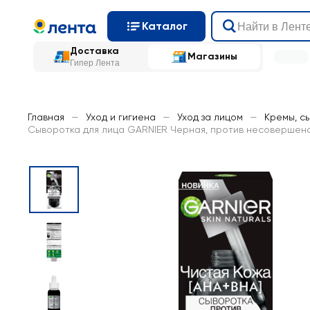
Каталог
Доставка
Магазины
Гипер Лента
Главная
—
Уход и гигиена
—
Уход за лицом
—
Кремы, с
Сыворотка для лица GARNIER Черная, против несовершенс