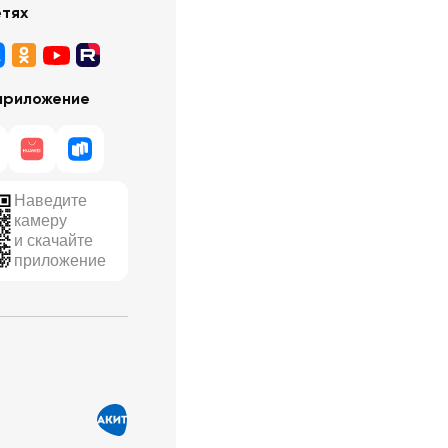
етях
приложение
Наведите
камеру
и скачайте
приложение