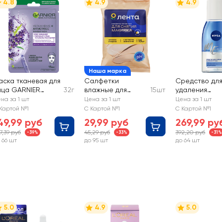
4.8
4.9
4.9
Наша марка
аска тканевая для
Салфетки
Средство дл
ица GARNIER
32г
влажные для
15шт
удаления
влажнение +
снятия макияжа
макияжа с гла
на за 1 шт
Цена за 1 шт
Цена за 1 шт
нтистресс с
ЛЕНТА
NIVEA Двойно
Картой №1
С Картой №1
С Картой №1
иалуроновой
эффект
49,99 руб
29,99 руб
269,99 ру
ислотой, эфирным
7,39 руб
45,29 руб
392,20 руб
-39%
-33%
-31%
аслом лаванды и
 66 шт
до 95 шт
до 64 шт
влажняющей
ывороткой
5.0
4.9
5.0