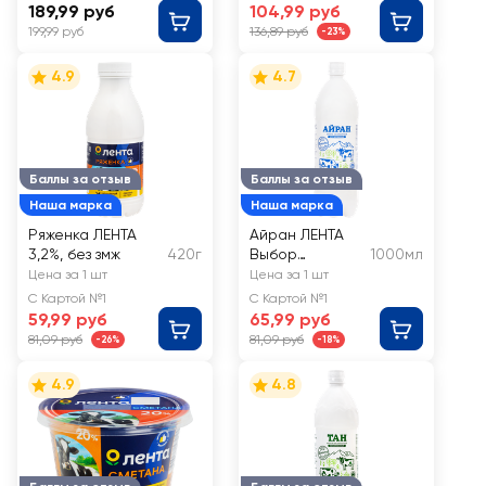
189,99 руб
104,99 руб
199,99 руб
136,89 руб
-23%
4.9
4.7
Баллы за отзыв
Баллы за отзыв
Наша марка
Наша марка
Ряженка ЛЕНТА
Айран ЛЕНТА
3,2%, без змж
420г
Выбор
1000мл
экспертов
Цена за 1 шт
Цена за 1 шт
негазированны
С Картой №1
С Картой №1
й 0,5%, без змж
59,99 руб
65,99 руб
81,09 руб
81,09 руб
-26%
-18%
4.9
4.8