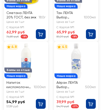
Баллы за отзыв
Баллы за отзыв
Наша марка
Наша марка
Сметана ЛЕНТА
Тан ЛЕНТА
20% ГОСТ, без змж
180г
Выбор
1000мл
экспертов
Цена за 1 шт
Цена за 1 шт
негазированны
С Картой №1
С Картой №1
й 0,5%, без змж
62,99 руб
65,99 руб
76,89 руб
81,09 руб
-18%
-18%
4.8
4.5
Баллы за отзыв
Наша марка
Наша марка
Напиток
Айран ЛЕНТА
кисломолочны
1000мл
Выбор
500мл
й 365 ДНЕЙ
экспертов
Цена за 1 шт
Цена за 1 шт
Айран
газированный
С Картой №1
С Картой №1
негазированны
0,5%, без змж
54,99 руб
39,99 руб
й 0,1%, без змж
57,89 руб
54,79 руб
-27%