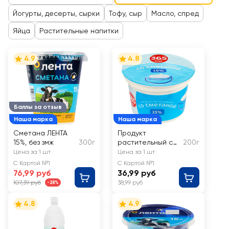
Йогурты, десерты, сырки
Тофу, сыр
Масло, спред
Яйца
Растительные напитки
4.9
4.8
Баллы за отзыв
Наша марка
Наша марка
Сметана ЛЕНТА
Продукт
15%, без змж
300г
растительный со
200г
сметаной 365
Цена за 1 шт
Цена за 1 шт
ДНЕЙ 15%, с змж
С Картой №1
С Картой №1
76,99 руб
36,99 руб
107,39 руб
38,99 руб
-28%
4.8
4.9