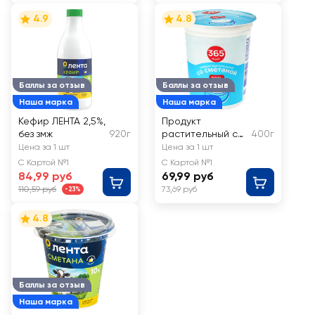
4.9
4.8
Баллы за отзыв
Баллы за отзыв
Наша марка
Наша марка
Кефир ЛЕНТА 2,5%,
Продукт
без змж
920г
растительный со
400г
сметаной 365
Цена за 1 шт
Цена за 1 шт
ДНЕЙ 20%, с змж
С Картой №1
С Картой №1
84,99 руб
69,99 руб
110,59 руб
73,69 руб
-23%
4.8
Баллы за отзыв
Наша марка