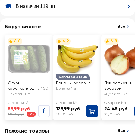
В наличии 119 шт
Берут вместе
Все
4.8
4.9
4.8
Баллы за отзыв
Огурцы
Бананы, весовые
Лук репчатый,
короткоплодны
450г
весовой
Цена за 1 кг
е колючие
Цена за 1 шт
48,89 ₽ за 1 кг
ЛЕНТА FRESH
С Картой №1
С Картой №1
С Картой №1
59,99 руб
129,99 руб
24,45 руб
136,89 руб
136,84 руб
25,74 руб
-56%
Похожие товары
Все