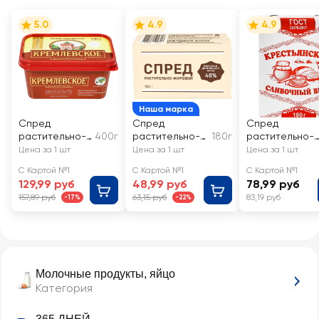
5.0
4.9
4.9
Наша марка
Спред
Спред
Спред
растительно-
400г
растительно-
180г
растительно-
жировой ТМ
жировой 48%, с
жировой
Цена за 1 шт
Цена за 1 шт
Цена за 1 шт
КРЕМЛЕВСКОЕ
змж
КРЕСТЬЯНСКИ
С Картой №1
С Картой №1
С Картой №1
60%, без змж
Сливочник 60
129,99 руб
48,99 руб
78,99 руб
157,89 руб
63,15 руб
83,19 руб
-17%
-22%
Молочные продукты, яйцо
Категория