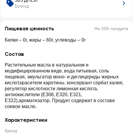
365 ДНЕЙ
Бренд
Пищевая ценность
На 100г продукта
Белки – 0г, жиры – 60г, углеводы – 0г
Состав
Растительные масла в натуральном и
модифицированном виде, вода питьевая, соль
пищевая, эмульгатор моно- и диглицериды жирных
кислот,красители каротины, консервант сорбат калия,
регулятор кислотности лимонная кислота,
антиокислители (Е306, Е320, Е321,
Е322),ароматизатор. Продукт содержит в составе
соевое масло.
Характеристики
Бренд