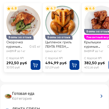
4.8
4.7
4.6
Баллы за отзы
Баллы за отзыв
Баллы за отзыв
Пикантный вку
Окорочка
Цыпленок гриль
Крылышки
куриные
0.45 кг
ЛЕНТА FRESH,
куриные
0
гриль ЛЕНТА
весовой
гриль по-
649,99 ₽ за 1 кг
Цена за 1 кг
849,99 ₽ за 1 кг
FRESH,
мексикански
С Картой №1
С Картой №1
С Картой №1
весовые
ЛЕНТА FRESH,
292,50 руб
494,99 руб
382,50 руб
весовые
307,93 руб
521,09 руб
402,66 руб
Готовая еда
Категория