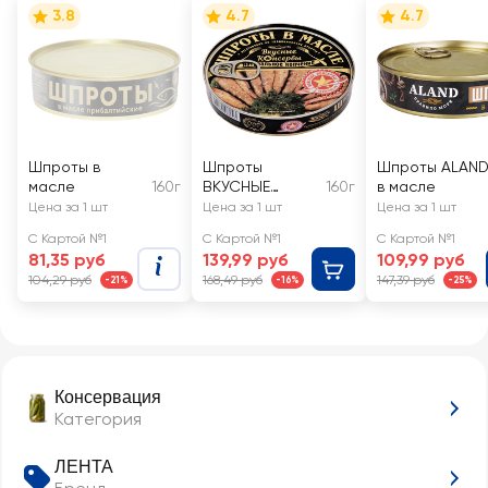
3.8
4.7
4.7
Шпроты в
Шпроты
Шпроты ALAN
масле
160г
ВКУСНЫЕ
160г
в масле
КОНСЕРВЫ в
Цена за 1 шт
Цена за 1 шт
Цена за 1 шт
масле
С Картой №1
С Картой №1
С Картой №1
81,35 руб
139,99 руб
109,99 руб
104,29 руб
168,49 руб
147,39 руб
-21%
-16%
-25%
Консервация
Категория
ЛЕНТА