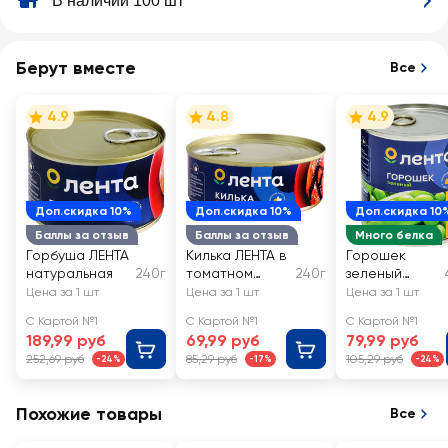
В наличии 100 шт
Берут вместе
Все
4.9
4.8
4.9
Доп.скидка 10%
Доп.скидка 10%
Доп.скидка 10
Баллы за отзыв
Баллы за отзыв
Много белка
Горбуша ЛЕНТА
Килька ЛЕНТА в
Горошек
натуральная
240г
томатном
240г
зеленый
соусе
ЛЕНТА
Цена за 1 шт
Цена за 1 шт
Цена за 1 шт
С Картой №1
С Картой №1
С Картой №1
189,99 руб
69,99 руб
79,99 руб
252,69 руб
85,29 руб
105,29 руб
-24%
-17%
-24%
Похожие товары
Все