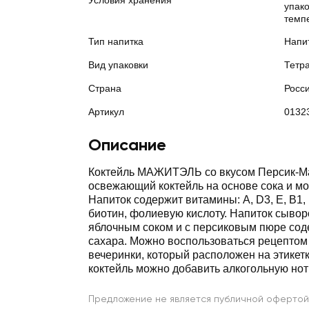
Условия хранения
упако
темпе
Тип напитка
Напи
Вид упаковки
Тетр
Страна
Росс
Артикул
0132
Описание
Коктейль МАЖИТЭЛЬ со вкусом Персик-М
освежающий коктейль на основе сока и м
Напиток содержит витамины: А, D3, Е, В1, 
биотин, фолиевую кислоту. Напиток сыво
яблочным соком и с персиковым пюре со
сахара. Можно воспользоваться рецептом
вечеринки, который расположен на этикет
коктейль можно добавить алкогольную нотк
Предложение не является публичной офертой