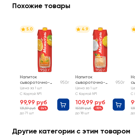
Похожие товары
5.0
4.9
Напиток
Напиток
Н
сывороточно-
950г
сывороточно-
950г
с
молочный
молочный
м
Цена за 1 шт
Цена за 1 шт
Це
МАЖИТЭЛЬ
МАЖИТЭЛЬ Пина
М
С Картой №1
С Картой №1
С 
Мультифрукт
Колада, без змж
К
99,99 руб
109,99 руб
9
0,05%, без змж
бе
131,59 руб
157,89 руб
13
-24%
-30%
до 71 шт
до 18 шт
до
Другие категории с этим товаром