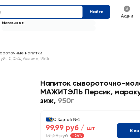
Найти
Акции
Магазин в г.
ороточные напитки
—
я 0,05%, без змж, 950г
Напиток сывороточно-мол
МАЖИТЭЛЬ Персик, маракуй
змж
,
950г
С Картой №1
99,99 руб /
шт
В к
131,59 руб
-24%