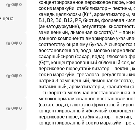
концентрированное персиковое пюре, ко
0
0
сок из маракуйи, стабилизатор – пектины, 
камедь целлюлозы (К)**, ароматизаторы, в
м цена
В1, В2, В6, В12, РР, биотин, фолиевая кисл
(аннато,куркумин), регуляторы кислотности
замещенный, лимонная кислота).** – при 
данного компонента вмаркировке указыва
0
0
соответствующая ему буква. А сыворотка молочная
восстановленная, вода, молоко нормализ
сахарныйсироп (сахар, вода), глюкозно-ф
(G)**, концентрированный яблочный сок, 
персиковое пюре,стабилизатор – пектин,
сок из маракуйи, трегалоза, регуляторы ки
0
0
натрия 3-замещенный, лимоннаякислота),
витаминный, ароматизаторы, красители (ан
– сыворотка молочная восстановленная, в
молоконормализованное восстановленное
(сахар, вода), глюкозно-фруктозный сироп (
0
0
концентрированный яблочный сок,концен
персиковое пюре, стабилизатор – пектин,
концентрированный сок из маракуйи, трег