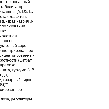
нцентрированный
стабилизатор –
итамины (А, D3, Е,
ота), красители
 (цитрат натрия 3-
использовании
ется
ованное,
руктозный сироп
концентрированное
 концентрированный
слотности (цитрат
 премикс
нато, куркумин), В
ода,
, сахарный сироп
G)**,
трированное
алоза, регуляторы