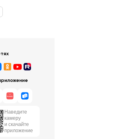
етях
приложение
Наведите
камеру
и скачайте
приложение