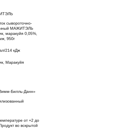
ИТЭЛЬ
ток сывороточно-
чный МАЖИТЭЛЬ
ик, маракуйя 0,05%,
мж, 950г
ал/214 кДж
ик, Маракуйя
Вимм-Билль-Данн»
илизованный
температуре от +2 до
Продукт во вскрытой