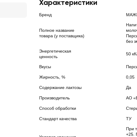
Характеристики
Бренд
МАЖ
Напи
Полное название
моло
товара (у поставщика)
Перс
без з
Энергетическая
50 кК
ценность
Вкусы
Перс
Жирность, %
0,05
Содержание лактозы
Да
Производитель
АО «
Способ обработки
Стер
Стандарт качества
ТУ
При 
+25. 