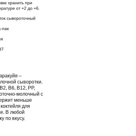
вке хранить при
ратуре от +2 до +6.
ток сывороточный
а-пак
ия
37
аракуйя –
олочной сыворотки.
В2, В6, В12, РР,
роточно-молочный с
держит меньше
 коктейля для
ке. В любой
у по вкусу.