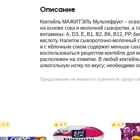
Описание
Коктейль МАЖИТЭЛЬ Мультифрукт – осве
на основе сока и молочной сыворотки, а т
витамины: А, D3, Е, В1, В2, В6, В12, РР, 
кислоту. Напиток сывороточно-молочный 
и с яблочным соком содержит меньше сах
воспользоваться рецептом коктейля для в
расположен на этикетке. В любой коктейл
алкогольную нотку по вкусу; необходимо о
Предложение не является публичной офертой
5.0
4.9
4.9