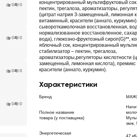
концентрированный мультифруктовый сок,
0
0
пектин, трегалоза, ароматизаторы, регул
(цитрат натрия 3-замещенный, лимонная к
витаминный, красители (аннато, куркумин),
сывороткамолочная восстановленная, вод
нормализованное восстановленное, сахар
0
0
вода), глюкозно-фруктозный сироп(G)**, 
яблочный сок, концентрированный мульти
стабилизатор – пектин, трегалоза,
ароматизаторы,регуляторы кислотности (ц
замещенный, лимонная кислота), премикс
красители (аннато, куркумин).
0
0
Характеристики
Бренд
МАЖ
0
0
Напи
Полное название
моло
товара (у поставщика)
Муль
змж, 
Энергетическая
47 кК