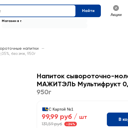
Найти
Акции
Магазин в г.
ороточные напитки
—
5%, без змж, 950г
Напиток сывороточно-мол
МАЖИТЭЛЬ Мультифрукт 0,
950г
С Картой №1
99,99 руб /
шт
В к
131,59 руб
-24%