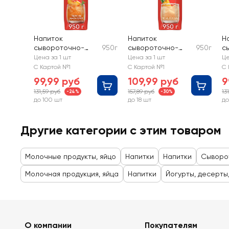
Напиток
Напиток
Н
сывороточно-
950г
сывороточно-
950г
с
молочный
молочный
м
Цена за 1 шт
Цена за 1 шт
Це
МАЖИТЭЛЬ
МАЖИТЭЛЬ Пина
М
С Картой №1
С Картой №1
С 
Персик, маракуйя
Колада, без змж
К
99,99 руб
109,99 руб
9
0,05%, без змж
бе
131,59 руб
157,89 руб
13
-24%
-30%
до 100 шт
до 18 шт
до
Другие категории с этим товаром
Молочные продукты, яйцо
Напитки
Напитки
Сыворо
Молочная продукция, яйца
Напитки
Йогурты, десерты
О компании
Покупателям