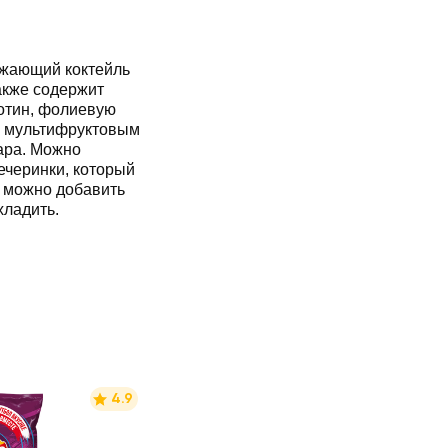
жающий коктейль
акже содержит
биотин, фолиевую
с мультифруктовым
ара. Можно
ечеринки, который
ь можно добавить
хладить.
4.9