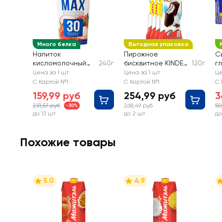
Много белка
Выгодная упаковка
Напиток
Пирожное
С
кисломолочный
240г
бисквитное KINDER
120г
г
MOLVEST Protein
Pingui Шоколад с
Р
Цена за 1 шт
Цена за 1 шт
Це
max Клубника,
молочной
Т 
С Картой №1
С Картой №1
С 
личи
начинкой, 4x30г
бе
159,99 руб
254,99 руб
3
высокобелковый
231,57 руб
268,49 руб
50
-30%
обезжиренный без
до 13 шт
до 2 шт
до
лактозы
Похожие товары
5.0
4.9