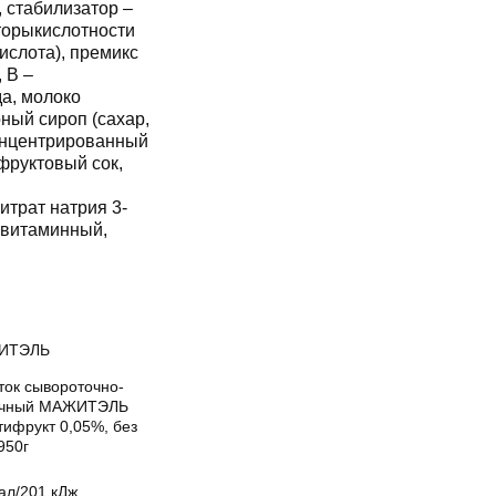
 стабилизатор –
яторыкислотности
ислота), премикс
 В –
а, молоко
ный сироп (сахар,
концентрированный
фруктовый сок,
итрат натрия 3-
 витаминный,
ИТЭЛЬ
ток сывороточно-
чный МАЖИТЭЛЬ
тифрукт 0,05%, без
950г
ал/201 кДж