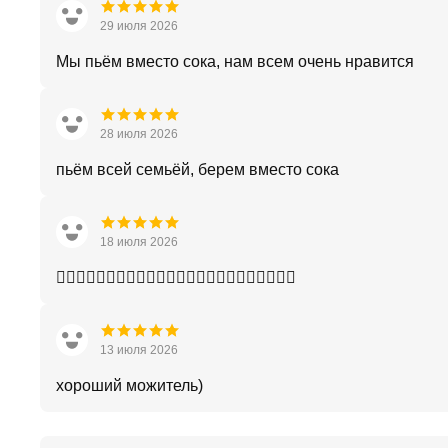
29 июля 2026
Мы пьём вместо сока, нам всем очень нравится
28 июля 2026
пьём всей семьёй, берем вместо сока
18 июля 2026
👍🏾👍🏾👍🏾👍🏾👍🏾👍🏾👍🏾👍🏾👍🏾👍🏾👍🏾👍🏾
13 июля 2026
хороший можитель)