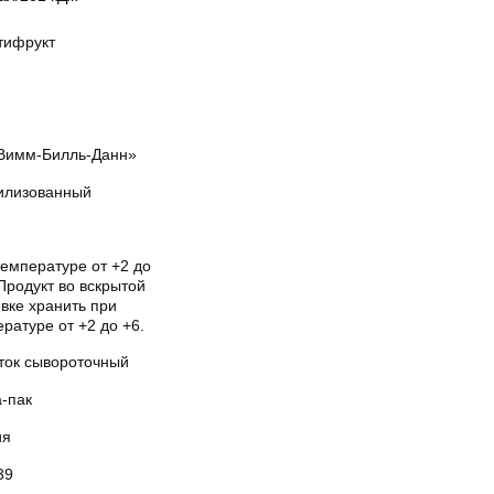
тифрукт
Вимм-Билль-Данн»
илизованный
температуре от +2 до
Продукт во вскрытой
вке хранить при
ратуре от +2 до +6.
ток сывороточный
а-пак
ия
39