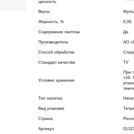
ценность
Вкусы
Муль
Жирность, %
0,05
Содержание лактозы
Да
Производитель
АО «
Способ обработки
Стер
Стандарт качества
ТУ
При 
+25. 
Условия хранения
упако
темпе
Тип напитка
Напи
Вид упаковки
Тетр
Страна
Росс
Артикул
0132