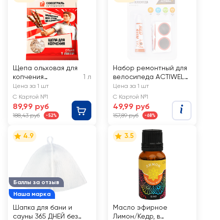
Щепа ольховая для
Набор ремонтный для
копчения
1 л
велосипеда ACTIWELL,
СОЮЗГРИЛЬ, Арт.
Арт. BIK-19
Цена за 1 шт
Цена за 1 шт
N1-K03
С Картой №1
С Картой №1
89,99 руб
49,99 руб
188,43 руб
157,89 руб
-52%
-68%
4.9
3.5
Баллы за отзыв
Наша марка
Шапка для бани и
Масло эфирное
сауны 365 ДНЕЙ без
Лимон/Кедр, в