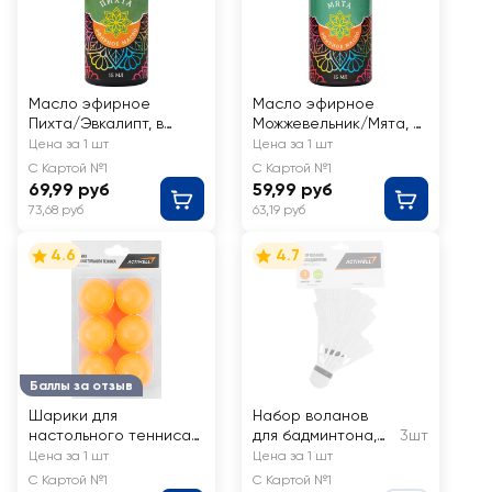
Масло эфирное
Масло эфирное
Пихта/Эвкалипт, в
Можжевельник/Мята, в
ассортименте, Арт.
ассортименте, Арт.
Цена за 1 шт
Цена за 1 шт
Б73101Л, 15мл
Б69301Л, 15мл
С Картой №1
С Картой №1
69,99 руб
59,99 руб
73,68 руб
63,19 руб
4.6
4.7
Баллы за отзыв
Шарики для
Набор воланов
настольного тенниса,
для бадминтона,
3шт
оранжевые, Арт.
Арт. GFSP12-S
Цена за 1 шт
Цена за 1 шт
GFSP10-B, 6шт
С Картой №1
С Картой №1