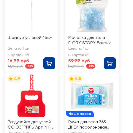
Шампур угловой 45см
Мочалка для тела
FLORY STORY Бантик
Цена за 1 шт
Цена за 1 шт
С Картой №1
С Картой №1
16,99 руб
59,99 руб
41,06 руб
84,29 руб
-58%
-28%
4.9
4.5
Наша марка
Раздувайка для углей
Губка для тела 365
СОЮЗГРИЛЬ Арт. N1-
ДНЕЙ поролоновая
A08
объемная
Цена за 1 шт
Цена за 1 шт