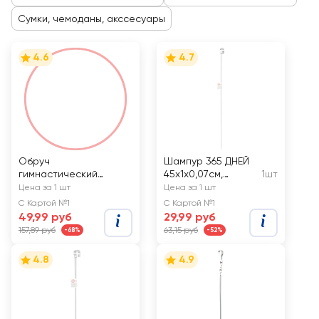
Сумки, чемоданы, акссесуары
4.6
4.7
Обруч
Шампур 365 ДНЕЙ
гимнастический
45x1x0,07см,
1шт
КАРОЛИНА d=60см, в
угловой, Арт.
Цена за 1 шт
Цена за 1 шт
ассортименте, Арт.
182534
С Картой №1
С Картой №1
40-0016
49,99 руб
29,99 руб
157,89 руб
63,15 руб
-68%
-52%
4.8
4.9