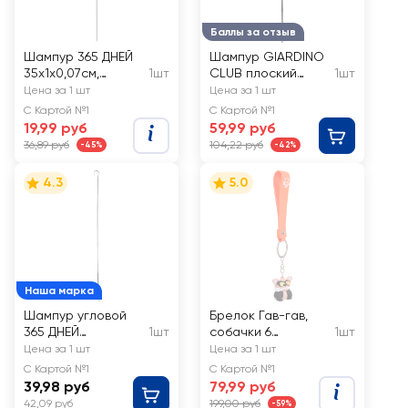
Баллы за отзыв
Шампур 365 ДНЕЙ
Шампур GIARDINO
35x1x0,07см,
1шт
CLUB плоский
1шт
угловой, Арт.
45х1х0,15см, Арт.
Цена за 1 шт
Цена за 1 шт
182533
999718
С Картой №1
С Картой №1
19,99 руб
59,99 руб
36,89 руб
104,22 руб
-45%
-42%
4.3
5.0
Наша марка
Шампур угловой
Брелок Гав-гав,
365 ДНЕЙ
1шт
собачки 6
1шт
600x10x0,7мм, Арт.
дизайнов в
Цена за 1 шт
Цена за 1 шт
182535
ассортименте, с
С Картой №1
С Картой №1
кольцом и
39,98 руб
79,99 руб
подвесом, Арт.
42,09 руб
199,00 руб
-59%