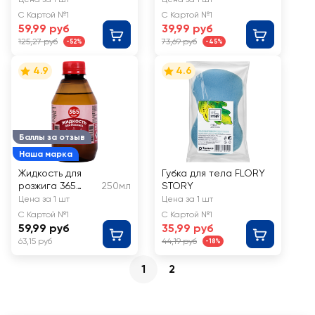
С Картой №1
С Картой №1
59,99 руб
39,99 руб
125,27 руб
73,69 руб
-52%
-45%
4.9
4.6
Баллы за отзыв
Наша марка
Жидкость для
Губка для тела FLORY
розжига 365
250мл
STORY
ДНЕЙ
Цена за 1 шт
Цена за 1 шт
С Картой №1
С Картой №1
59,99 руб
35,99 руб
63,15 руб
44,19 руб
-18%
1
2