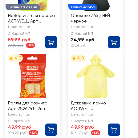
Баллы за отзыв
Наша марка
Набор игл для насоса
Опахало 365 ДНЕЙ
ACTIWELL, Арт.
черное
GVSP1801, 5шт
Цена за 1 шт
Цена за 1 шт
С Картой №1
С Картой №1
59,99 руб
24,99 руб
73,68 руб
26,31 руб
-18%
4.3
4.8
Роллы для розжига
Дождевик-пончо
Арт. 28262411, 2шт
ACTIWELL
85х70х140см, Арт.
Цена за 1 шт
Цена за 1 шт
GVRC02
С Картой №1
С Картой №1
49,99 руб
49,99 руб
104,22 руб
105,26 руб
-52%
-52%