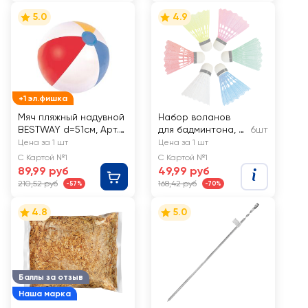
5.0
4.9
+1 эл.фишка
Мяч пляжный надувной
Набор воланов
BESTWAY d=51см, Арт.
для бадминтона, в
6шт
31021
ассортименте,
Цена за 1 шт
Цена за 1 шт
Арт. GFSP04-S
С Картой №1
С Картой №1
89,99 руб
49,99 руб
210,52 руб
168,42 руб
-57%
-70%
4.8
5.0
Баллы за отзыв
Наша марка