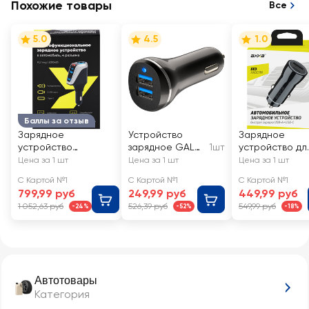
Похожие товары
Все
5.0
4.5
1.0
Баллы за отзыв
Зарядное
Устройство
Зарядное
устройство
зарядное GAL
1шт
устройство дл
автомобильное
суммарный ток
автомобиля
Цена за 1 шт
Цена за 1 шт
Цена за 1 шт
многофункциональ
– 2.4А разъемы:
AXXA USB
С Картой №1
С Картой №1
С Картой №1
ное, 4 разъема, Арт.
2хUSB, черное,
A+USB-C, PD
799,99 руб
249,99 руб
449,99 руб
2010431
Арт. UC-2247
QC 3.0 20W,
1 052,63 руб
526,39 руб
549,99 руб
-24%
-52%
-18%
черное, Арт.
2235
Автотовары
Категория