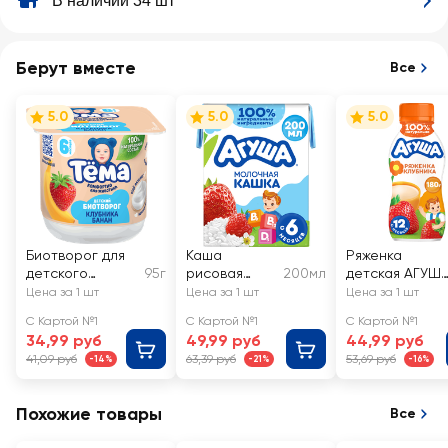
В наличии 34 шт
Берут вместе
Все
5.0
5.0
5.0
Биотворог для
Каша
Ряженка
детского
95г
рисовая
200мл
детская АГУШ
питания ТЕМА с
детская
Клубника 2,9%,
Цена за 1 шт
Цена за 1 шт
Цена за 1 шт
клубникой и
АГУША
с 12 месяцев,
С Картой №1
С Картой №1
С Картой №1
бананом 4%, без
Укрепляй-ка,
без змж
34,99 руб
49,99 руб
44,99 руб
змж
молочная с
41,09 руб
63,39 руб
53,69 руб
-14%
-21%
-16%
клубникой,
земляникой и
яблоком 2,7%,
Похожие товары
Все
с 6 месяцев