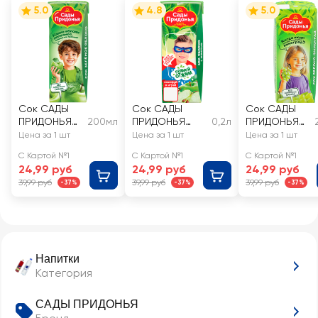
5.0
4.8
5.0
Сок САДЫ
Сок САДЫ
Сок САДЫ
ПРИДОНЬЯ
200мл
ПРИДОНЬЯ
0,2л
ПРИДОНЬЯ
Зеленое
Яблоко
Яблоко и
Цена за 1 шт
Цена за 1 шт
Цена за 1 шт
яблоко, с 4
прямого
виноград, с 6
С Картой №1
С Картой №1
С Картой №1
месяцев
отжима с
месяцев
24,99 руб
24,99 руб
24,99 руб
мякотью, с 4
39,99 руб
39,99 руб
39,99 руб
-37%
-37%
-37%
месяцев
Напитки
Категория
САДЫ ПРИДОНЬЯ