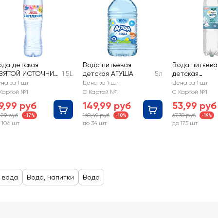
ода детская
Вода питьевая
Вода питьева
ВЯТОЙ ИСТОЧНИК
1,5L
детская АГУША
5л
детская
ветлячок
ФРУТОНЯНЯ
на за 1 шт
Цена за 1 шт
Цена за 1 шт
егазированная
Картой №1
С Картой №1
С Картой №1
9,99 руб
149,99 руб
53,99 руб
,29 руб
168,49 руб
67,39 руб
-17%
-10%
-19%
 106 шт
до 34 шт
до 175 шт
 вода
Вода, напитки
Вода