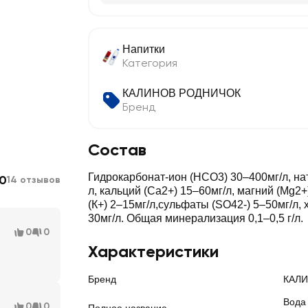
Напитки
Категория
КАЛИНОВ РОДНИЧОК
Бренд
Состав
Гидрокарбонат-ион (НСО3) 30–400мг/л, нат
.0
14 отзывов
л, кальций (Ca2+) 15–60мг/л, магний (Mg2+
(К+) 2–15мг/л,сульфаты (SO42-) 5–50мг/л, 
30мг/л. Общая минерализация 0,1–0,5 г/л.
0
0
Характеристики
Бренд
КАЛ
Вода
0
0