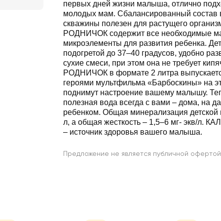
первых дней жизни малыша, отлично подходит для будущих и
молодых мам. Сбалансированный состав воды из при
скважины полезен для растущего органи
РОДНИЧОК содержит все необходимые макро- и
микроэлементы для развития ребенка. Детской водой,
подогретой до 37–40 градусов, удобно раз
сухие смеси, при этом она не требует ки
РОДНИЧОК в формате 2 литра выпускается с любимыми
героями мультфильма «Барбоскины» на этикетке, которые
поднимут настроение вашему малышу. Теп
полезная вода всегда с вами – дома, на да
ребенком. Общая минерализация детской воды – 100–500мг/
л, а общая жесткость – 1,5–6 мг- экв/л
– источник здоровья вашего малыша.
Предложение не является публичной офертой