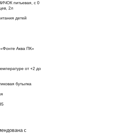
ИЧОК питьевая, с 0
цев, 2л
питания детей
«Фонте Аква ПК»
температуре от +2 до
тиковая бутылка
ия
35
ендована с