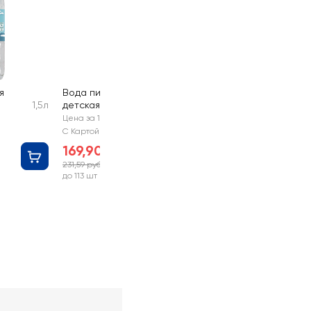
я
Вода питьевая
1,5л
детская ФРУТОНЯНЯ
5л
Цена за 1 шт
С Картой №1
169,90 руб
231,59 руб
-26%
до 113 шт