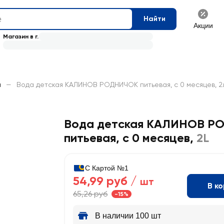
Найти
Акции
Магазин в г.
а
—
Вода детская КАЛИНОВ РОДНИЧОК питьевая, с 0 месяцев, 2
Вода детская КАЛИНОВ Р
питьевая, с 0 месяцев
,
2L
С Картой №1
54,99 руб /
шт
В к
65,26 руб
-15%
В наличии 100 шт