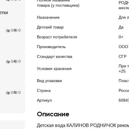
Полное название
РОДН
товара (у поставщика)
меся
етки
Назначение
Для 
Детский товар
Да
0
0
Возраст потребителя
0+
Производитель
ООО 
Стандарт качества
СГР
0
0
При 
Условия хранения
+25.
Вид упаковки
Плас
Страна
Росс
0
0
Артикул
6084
Описание
Детская вода КАЛИНОВ РОДНИЧОК реком