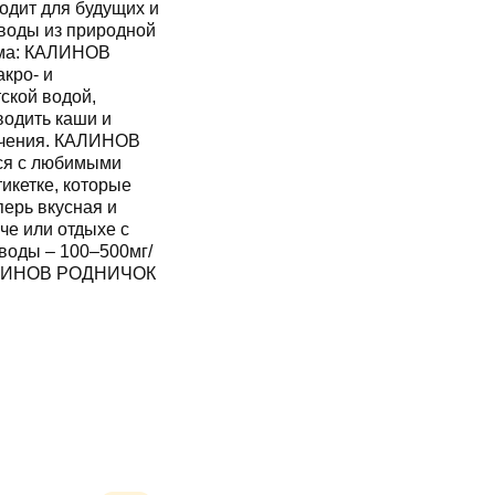
родной
зма: КАЛИНОВ
водить каши и
пячения. КАЛИНОВ
ерь вкусная и
че или отдыхе с
. КАЛИНОВ РОДНИЧОК