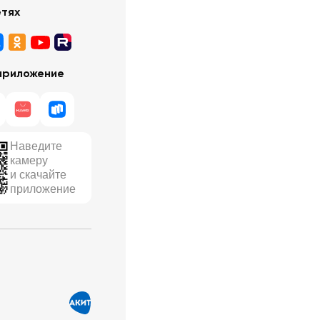
етях
приложение
Наведите
камеру
и скачайте
приложение