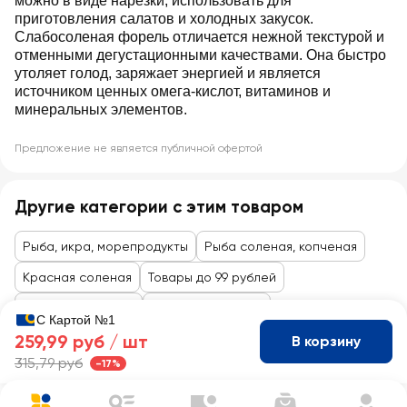
можно в виде нарезки, использовать для
приготовления салатов и холодных закусок.
Слабосоленая форель отличается нежной текстурой и
отменными дегустационными качествами. Она быстро
утоляет голод, заряжает энергией и является
источником ценных омега-кислот, витаминов и
минеральных элементов.
Предложение не является публичной офертой
Другие категории с этим товаром
Рыба, икра, морепродукты
Рыба соленая, копченая
Красная соленая
Товары до 99 рублей
Мясо, птица, рыба
Рыба, деликатесы
С Картой №1
259,99 руб /
шт
В корзину
315,79 руб
-17%