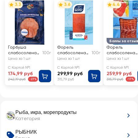
3.3
3.6
4.4
Баллы за отзы
Горбуша
Форель
Форель
слабосоленая
100г
слабосоленая
100г
слабосоленая
РЫБНИК
БАЛТИЙСКИЙ
WISH FISH
Цена за 1 шт
Цена за 1 шт
Цена за 1 шт
ломтики
БЕРЕГ филе-
филе-ломтики
С Картой №1
С Картой №1
С Картой №1
ломтики
174,99 руб
299,99 руб
259,99 руб
242,19 руб
315,79 руб
315,79 руб
-27%
-17%
Рыба, икра, морепродукты
Категория
РЫБНИК