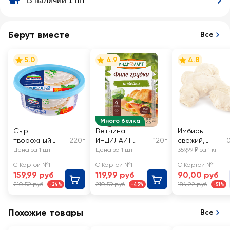
В наличии 1 шт
Берут вместе
Все
5.0
4.9
4.8
Много белка
Сыр
Ветчина
Имбирь
творожный
220г
ИНДИЛАЙТ
120г
свежий,
0
HOCHLAND
Филе грудки
весовой
Цена за 1 шт
Цена за 1 шт
359,99 ₽ за 1 кг
сливочный
индейки,
С Картой №1
С Картой №1
С Картой №1
60%, без змж
нарезка
159,99 руб
119,99 руб
90,00 руб
210,52 руб
210,59 руб
184,22 руб
-24%
-43%
-51%
Похожие товары
Все