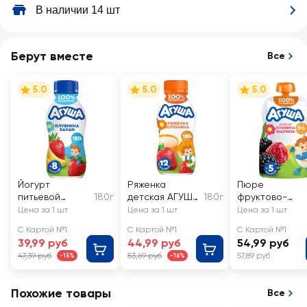
В наличии 14 шт
Берут вместе
Все
5.0
5.0
5.0
Йогурт
Ряженка
Пюре
питьевой
180г
детская АГУША
180г
фруктово-
детский АГУША
Клубника 2,9%,
ягодное
Цена за 1 шт
Цена за 1 шт
Цена за 1 шт
Клубника,
с 12 месяцев,
детское АГУШ
С Картой №1
С Картой №1
С Картой №1
банан 2,7%, с 8
без змж
Яблоко, ежевик
39,99 руб
44,99 руб
54,99 руб
месяцев, без
малина, с 5
47,39 руб
53,69 руб
57,89 руб
-15%
-16%
змж
месяцев
Похожие товары
Все