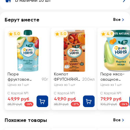
В наличии 10 шт
Берут вместе
Все
5.0
5.0
4.9
Пюре
Компот
Пюре мясо-
фруктовое
90г
ФРУТОНЯНЯ
200мл
овощное
ФРУТОНЯНЯ
Яблоко, изюм,
ФРУТОНЯНЯ
Цена за 1 шт
Цена за 1 шт
Цена за 1 шт
Яблоко, банан и
курага
Индейка с
С Картой №1
С Картой №1
С Картой №1
груша, с
неосветленн
овощами, с 8
49,99 руб
49,90 руб
79,99 руб
печеньем, с 6
ый, с 6
месяцев
68,39 руб
68,39 руб
105,29 руб
-26%
-27%
-24%
месяцев
месяцев
Похожие товары
Все