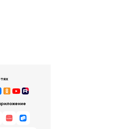
етях
приложение