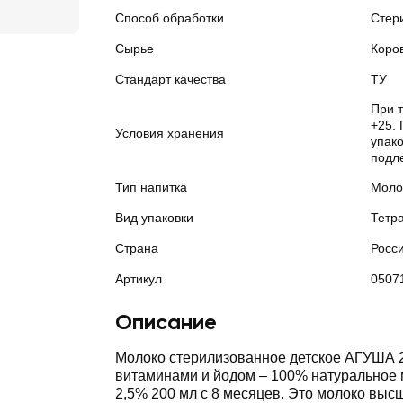
Способ обработки
Стер
Сырье
Коро
Стандарт качества
ТУ
При 
+25. 
Условия хранения
упак
подл
Тип напитка
Моло
Вид упаковки
Тетр
Страна
Росс
Артикул
0507
Описание
Молоко стерилизованное детское АГУША 
витаминами и йодом ‒ 100% натуральное
2,5% 200 мл с 8 месяцев. Это молоко высш