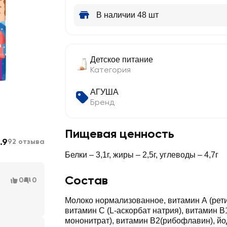
В наличии 48 шт
Детское питание
Категория
АГУША
Бренд
Пищевая ценность
.9
92 отзыва
Белки – 3,1г, жиры – 2,5г, углеводы – 4,7г
Состав
0
0
Молоко нормализованное, витамин А (рети
витамин С (L-аскорбат натрия), витамин В
мононитрат), витамин В2(рибофлавин), йод