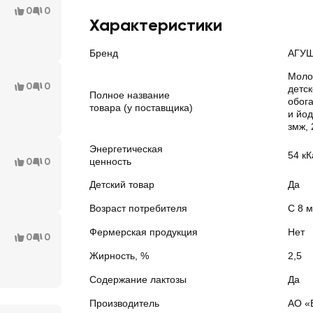
0
0
Характеристики
Бренд
АГУ
Моло
0
0
детс
Полное название
обог
товара (у поставщика)
и йод
змж,
Энергетическая
54 кК
0
0
ценность
Детский товар
Да
Возраст потребителя
С 8 
Фермерская продукция
Нет
0
0
Жирность, %
2,5
Содержание лактозы
Да
Производитель
АО «