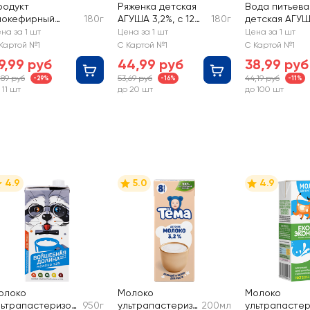
родукт
Ряженка детская
Вода питьева
иокефирный
180г
АГУША 3,2%, с 12
180г
детская АГУШ
етский АГУША
месяцев, без змж
0 месяцев
на за 1 шт
Цена за 1 шт
Цена за 1 шт
1%, с 8 месяцев,
Картой №1
С Картой №1
С Картой №1
з змж
9,99 руб
44,99 руб
38,99 руб
,89 руб
53,69 руб
44,19 руб
-29%
-16%
-11%
 11 шт
до 20 шт
до 100 шт
4.9
5.0
4.9
олоко
Молоко
Молоко
льтрапастеризов
950г
ультрапастеризо
200мл
ультрапастер