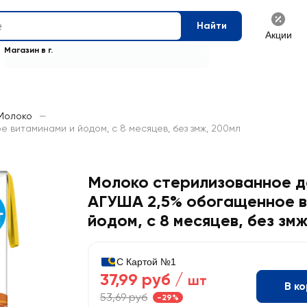
Найти
Акции
Магазин в г.
Молоко
—
витаминами и йодом, с 8 месяцев, без змж, 200мл
Молоко стерилизованное д
АГУША 2,5% обогащенное в
йодом, с 8 месяцев, без зм
С Картой №1
37,99 руб /
шт
В к
53,69 руб
-29%