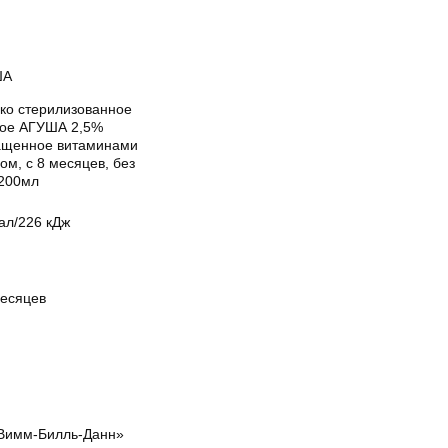
ША
ко стерилизованное
кое АГУША 2,5%
ащенное витаминами
ом, с 8 месяцев, без
 200мл
ал/226 кДж
месяцев
Вимм-Билль-Данн»