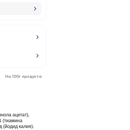
На 100г продукта
нола ацетат),
1 (тиамина
 (йодид калия).