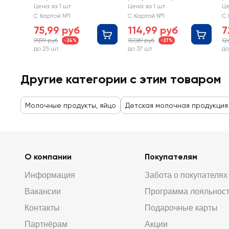
детское АГУША
анное детское
а
Цена за 1 шт
Цена за 1 шт
Це
3,2% обогащенное
АГУША 3,2%, с 3
В
С Картой №1
С Картой №1
С 
витаминами, с 3
лет, без змж
Д
75,99 руб
114,99 руб
7
лет, без змж
о
99,99 руб
157,89 руб
12
-24%
-27%
в
до 25 шт
до 37 шт
до
йо
з
Другие категории с этим товаром
Молочные продукты, яйцо
Детская молочная продукция
О компании
Покупателям
Информация
Забота о покупателях
Вакансии
Программа лояльнос
Контакты
Подарочные карты
Партнёрам
Акции