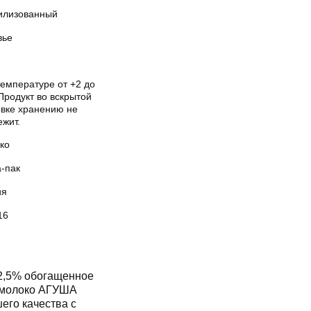
илизованный
вье
температуре от +2 до
Продукт во вскрытой
овке хранению не
ежит.
ко
а-пак
ия
16
2,5% обогащенное
 молоко АГУША
его качества с