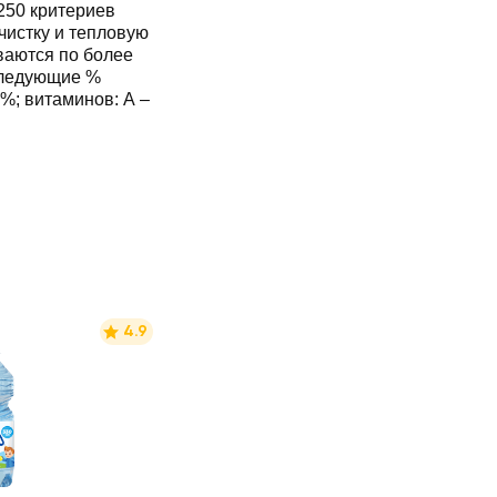
250 критериев
чистку и тепловую
ваются по более
 следующие %
6%; витаминов: А ‒
4.9