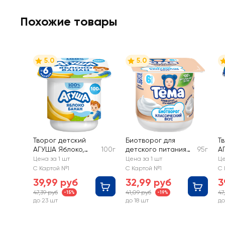
Похожие товары
5.0
5.0
Творог детский
Биотворог для
Т
АГУША Яблоко,
100г
детского питания
95г
А
банан фруктовый
ТЕМА Классический
Че
Цена за 1 шт
Цена за 1 шт
Це
3,9%, с 6 месяцев,
4,5%, без змж
м
С Картой №1
С Картой №1
С 
без змж
39,99 руб
32,99 руб
3
47,39 руб
41,09 руб
47
-15%
-19%
до 23 шт
до 18 шт
до