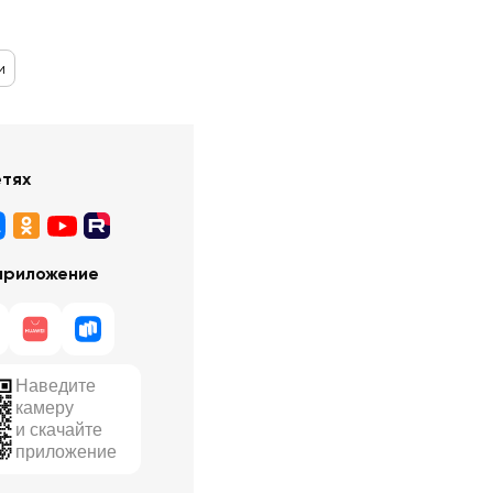
и
етях
приложение
Наведите
камеру
и скачайте
приложение