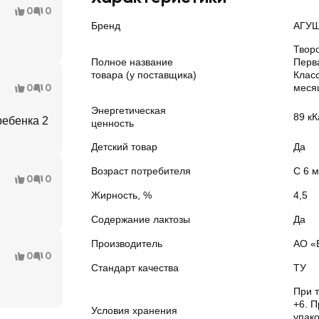
0
0
Бренд
АГУ
Твор
Полное название
Перв
товара (у поставщика)
Класс
0
0
месяц
Энергетическая
89 кК
ребенка 2
ценность
Детский товар
Да
Возраст потребителя
С 6 
0
0
Жирность, %
4,5
Содержание лактозы
Да
Производитель
АО «
0
0
Стандарт качества
ТУ
При 
+6. П
Условия хранения
упак