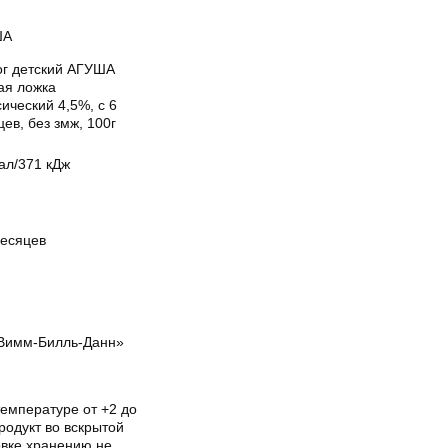
ША
ог детский АГУША
ая ложка
ический 4,5%, с 6
ев, без змж, 100г
ал/371 кДж
месяцев
Вимм-Билль-Данн»
температуре от +2 до
родукт во вскрытой
овке хранению не