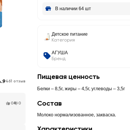
В наличии 64 шт
Детское питание
Категория
АГУША
Бренд
Пищевая ценность
4.9
461 отзыв
Белки – 8,5г, жиры – 4,5г, углеводы – 3,5г
Состав
0
0
Молоко нормализованное, закваска.
Характеристики