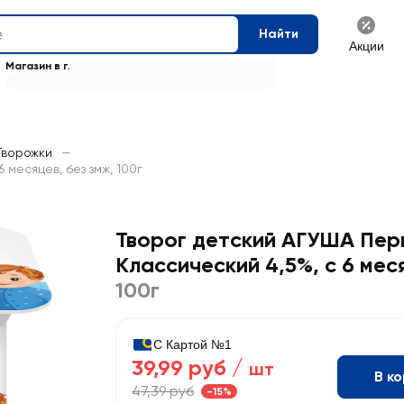
Найти
Акции
Магазин в г.
Творожки
—
 месяцев, без змж, 100г
Творог детский АГУША Пер
Классический 4,5%, с 6 мес
100г
С Картой №1
39,99 руб /
шт
В к
47,39 руб
-15%