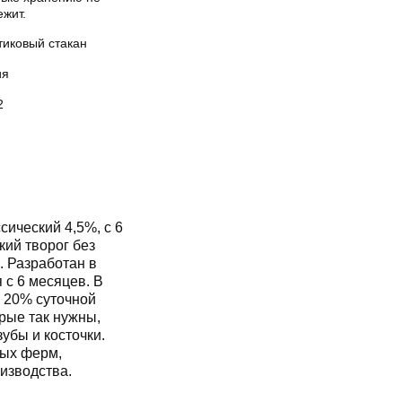
ежит.
тиковый стакан
ия
2
ический 4,5%, с 6
кий творог без
. Разработан в
 с 6 месяцев. В
 20% суточной
рые так нужны,
убы и косточки.
ных ферм,
изводства.