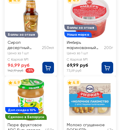
4.8
4.9
Баллы за отзыв
Баллы за отзыв
Наша марка
Сироп
Имбирь
десертный
250мл
маринованный
200г
DELISSE со
365 ДНЕЙ
Цена за 1 шт
Цена за 1 шт
вкусом
С Картой №1
С Картой №1
сахарный
96,99 руб
69,99 руб
тростник
142,19 руб
73,69 руб
-31%
4.9
4.8
Доп.скидка 10%
Сделано в Беларуси
Пюре фруктовое
Молоко сгущенное