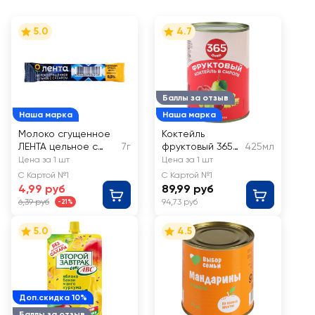
5.0
4.7
Баллы за отзыв
Наша марка
Наша марка
Молоко сгущенное
Коктейль
ЛЕНТА цельное с
7г
фруктовый 365
425мл
сахаром 8,5%, стик
ДНЕЙ в сиропе
Цена за 1 шт
Цена за 1 шт
С Картой №1
С Картой №1
4,99 руб
89,99 руб
6,39 руб
94,73 руб
-21%
5.0
4.5
Доп.скидка 10%
Баллы за отзыв