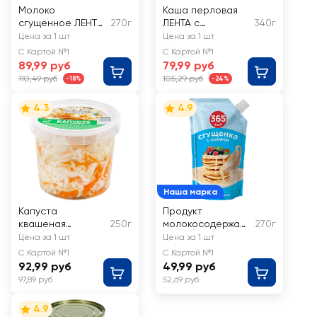
Молоко
Каша перловая
сгущенное ЛЕНТА
270г
ЛЕНТА с
340г
без змж
говядиной
Цена за 1 шт
Цена за 1 шт
С Картой №1
С Картой №1
89,99 руб
79,99 руб
110,49 руб
105,29 руб
-18%
-24%
4.3
4.9
Наша марка
Капуста
Продукт
квашеная
250г
молокосодержащ
270г
ТРАДИЦИИ ВКУСА
ий 365 ДНЕЙ
Цена за 1 шт
Цена за 1 шт
По-деревенски
Сгущенка с
С Картой №1
С Картой №1
сахаром 1%, без
92,99 руб
49,99 руб
змж
97,89 руб
52,69 руб
4.9