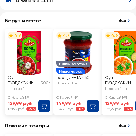
В наличии 11 шт
Берут вместе
Все
4.9
4.7
4.6
Баллы за отзыв
Наша марка
Суп
Борщ ЛЕНТА
460г
Суп
БУЗДЯКСКИЙ
500г
БУЗДЯКСКИЙ
Цена за 1 шт
Борщ
Рассольник
Цена за 1 шт
Цена за 1 шт
С Картой №1
С Картой №1
С Картой №1
129,99 руб
149,99 руб
129,99 руб
178,99 руб
184,29 руб
178,99 руб
-27%
-18%
-27%
Похожие товары
Все