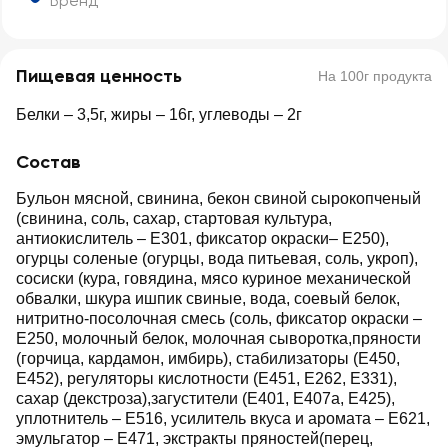
Бренд
Пищевая ценность
На 100г продукта
Белки – 3,5г, жиры – 16г, углеводы – 2г
Состав
Бульон мясной, свинина, бекон свиной сырокопченый
(свинина, соль, сахар, стартовая культура,
антиокислитель – Е301, фиксатор окраски– Е250),
огурцы соленые (огурцы, вода питьевая, соль, укроп),
сосиски (кура, говядина, мясо куриное механической
обвалки, шкура ишпик свиные, вода, соевый белок,
нитритно-посолочная смесь (соль, фиксатор окраски –
Е250, молочный белок, молочная сыворотка,пряности
(горчица, кардамон, имбирь), стабилизаторы (Е450,
Е452), регуляторы кислотности (Е451, Е262, Е331),
сахар (декстроза),загустители (Е401, Е407а, Е425),
уплотнитель – Е516, усилитель вкуса и аромата – Е621,
эмульгатор – Е471, экстракты пряностей(перец,