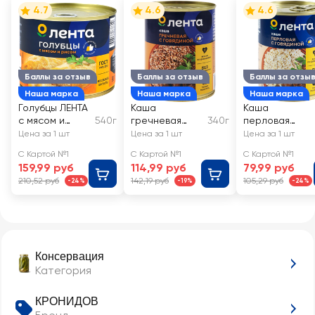
4.7
4.6
4.6
Баллы за отзыв
Баллы за отзыв
Баллы за отзы
Наша марка
Наша марка
Наша марка
Голубцы ЛЕНТА
Каша
Каша
с мясом и
540г
гречневая
340г
перловая
рисом
ЛЕНТА с
ЛЕНТА с
Цена за 1 шт
Цена за 1 шт
Цена за 1 шт
говядиной
говядиной
С Картой №1
С Картой №1
С Картой №1
159,99 руб
114,99 руб
79,99 руб
210,52 руб
142,19 руб
105,29 руб
-24%
-19%
-24%
Консервация
Категория
КРОНИДОВ