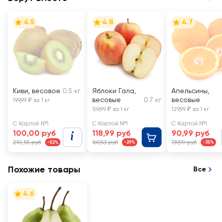
4.5
4.8
4.7
Киви, весовое
0.5 кг
Яблоки Гала,
Апельсины,
весовые
0.7 кг
весовые
199,99 ₽ за 1 кг
169,99 ₽ за 1 кг
129,99 ₽ за 1 кг
С Картой №1
С Картой №1
С Картой №1
100,00 руб
118,99 руб
90,99 руб
210,55 руб
169,53 руб
139,99 руб
-52%
-29%
-35%
Похожие товары
Все
4.6