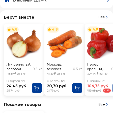
В наличии 129.4 кг
Берут вместе
Все
4.8
4.8
4.9
Лук репчатый,
Морковь,
Перец
весовой
0.5 кг
весовая
0.5 кг
красный,
0
весовой
48,89 ₽ за 1 кг
41,39 ₽ за 1 кг
304,99 ₽ за 1 кг
С Картой №1
С Картой №1
С Картой №1
24,45 руб
20,70 руб
106,75 руб
25,74 руб
21,79 руб
132,65 руб
-19%
Похожие товары
Все