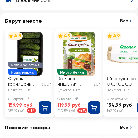
В наличии 35 шт
Берут вместе
Все
4.8
4.9
4.9
Баллы за отзыв
Наша марка
Много белка
Огурцы
Ветчина
Яйцо куриное
корнишоны
300г
ИНДИЛАЙТ
120г
ОКСКОЕ СО
ЛЕНТА FRESH
Филе грудки
Цена за 1 шт
Цена за 1 шт
Цена за 1 шт
индейки,
С Картой №1
С Картой №1
С Картой №1
нарезка
159,99 руб
119,99 руб
134,99 руб
189,49 руб
210,59 руб
142,19 руб
-15%
-43%
Похожие товары
Все