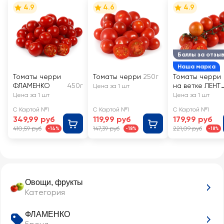
4.9
4.6
4.9
Баллы за отзы
Наша марка
Томаты черри
Томаты черри
250г
Томаты черри
ФЛАМЕНКО
450г
на ветке ЛЕНТ
Цена за 1 шт
FRESH
Цена за 1 шт
Цена за 1 шт
С Картой №1
С Картой №1
С Картой №1
349,99 руб
119,99 руб
179,99 руб
410,59 руб
147,39 руб
221,09 руб
-14%
-18%
-18%
Овощи, фрукты
Категория
ФЛАМЕНКО