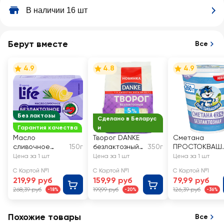
В наличии 16 шт
Берут вместе
Все
4.9
4.8
4.9
Без лактозы
Сделано в Беларус
Гарантия качества
и
Масло
Творог DANKE
Сметана
сливочное
150г
безлактозный
350г
ПРОСТОКВАШ
ЛЕНТА LIFE
5%, без змж
ИНО
Цена за 1 шт
Цена за 1 шт
Цена за 1 шт
безлактозное
безлактозная
С Картой №1
С Картой №1
С Картой №1
82,5%, без змж
15%, без змж
219,99 руб
159,99 руб
79,99 руб
268,39 руб
199,99 руб
126,39 руб
-18%
-20%
-36%
Похожие товары
Все