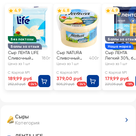
4.9
4.8
4.9
Без лактозы
Баллы за отзы
Баллы за отзыв
Наша марка
Сыр ЛЕНТА LIFE
Сыр NATURA
Сыр ЛЕНТА
Сливочный
180г
Сливочный
400г
Легкий 30%, бе
безлактозный
Легкий 30%,
змж
Цена за 1 шт
Цена за 1 шт
Цена за 1 шт
50%, без змж
без змж
С Картой №1
С Картой №1
С Картой №1
189,99 руб
379,00 руб
179,99 руб
252,63 руб
505,29 руб
221,05 руб
-24%
-24%
-18%
Сыры
Категория