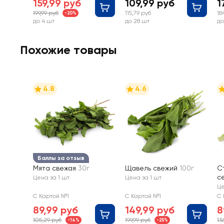
159,99 руб
109,99 руб
1
199,99 руб
115,79 руб
18
-20%
до 4 шт
до 28 шт
до
Похожие товары
4.8
4.6
Баллы за отзыв
Мята свежая
30г
Щавель свежий
100г
С
с
Цена за 1 шт
Цена за 1 шт
Це
С Картой №1
С Картой №1
С 
89,99 руб
149,99 руб
8
105,29 руб
199,99 руб
13
-14%
-25%