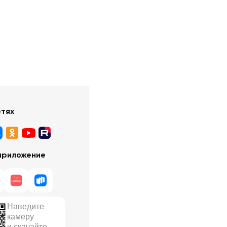
етях
приложение
Наведите
камеру
и скачайте