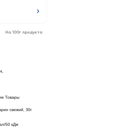
На 100г продукта
н.
ие Товары
рин свежий, 30г
ал/50 кДж