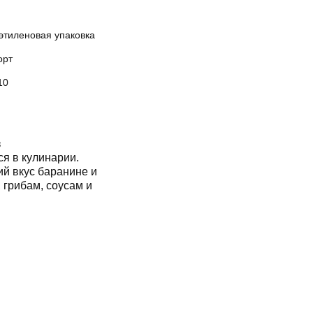
этиленовая упаковка
орт
10
з
я в кулинарии.
й вкус баранине и
 грибам, соусам и