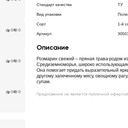
Стандарт качества
ТУ
Вид упаковки
Поли
Сорт
1-й с
0
0
Артикул
3050
Описание
Розмарин свежий – пряная трава родом и
0
0
Средиземноморья, широко использующаяс
Она помогает придать выразительный ярки
другому запеченному мясу, овощному рагу,
супам.
0
0
Предложение не является публичной офертой