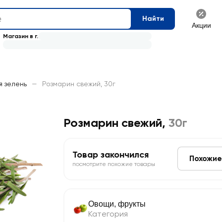
Найти
Акции
Магазин в г.
я зелень
—
Розмарин свежий, 30г
Розмарин свежий
,
30г
Товар закончился
Похожие
посмотрите похожие товары
Овощи, фрукты
Категория