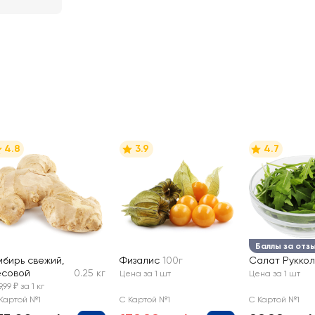
4.8
3.9
4.7
Баллы за отз
мбирь свежий,
Физалис
100г
Салат Рукко
есовой
0.25 кг
Цена за 1 шт
Цена за 1 шт
9,99 ₽ за 1 кг
Картой №1
С Картой №1
С Картой №1