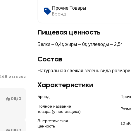
Прочие Товары
Бренд
Пищевая ценность
Белки – 0,4г, жиры – 0г, углеводы – 2,5г
Состав
Натуральная свежая зелень вида розмари
448 отзывов
Характеристики
Бренд
Проч
0
0
Полное название
Розма
товара (у поставщика)
Энергетическая
12 кК
ценность
0
0