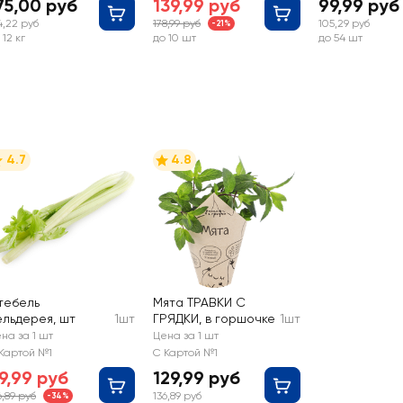
75,00 руб
139,99 руб
99,99 руб
4,22 руб
178,99 руб
105,29 руб
-21%
 12 кг
до 10 шт
до 54 шт
4.7
4.8
тебель
Мята ТРАВКИ С
ельдерея, шт
1шт
ГРЯДКИ, в горшочке
1шт
на за 1 шт
Цена за 1 шт
Картой №1
С Картой №1
9,99 руб
129,99 руб
6,89 руб
136,89 руб
-34%