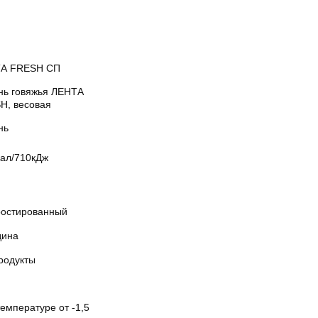
А FRESH СП
нь говяжья ЛЕНТА
H, весовая
нь
кал/710кДж
остированный
дина
родукты
емпературе от -1,5