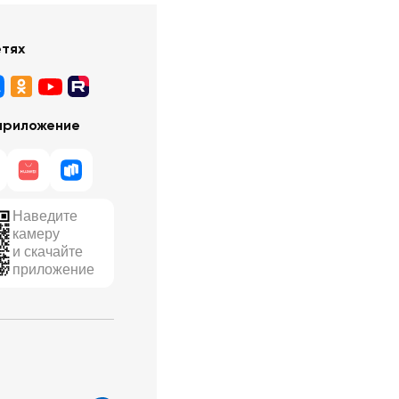
етях
приложение
Наведите
камеру
и скачайте
приложение