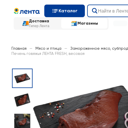
Каталог
Доставка
Магазины
Гипер Лента
Главная
—
Мясо и птица
—
Замороженное мясо, субпрод
Печень говяжья ЛЕНТА FRESH, весовая