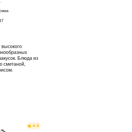
.
ожка
47
т высокого
азнообразных
закусок. Блюда из
о сметаной,
рисом.
4.6