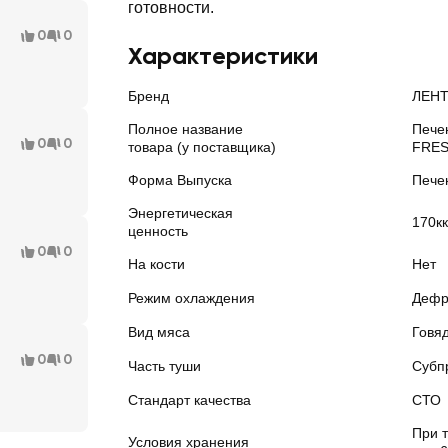
готовности.
0
0
Характеристики
Бренд
ЛЕНТ
Полное название
Пече
0
0
товара (у поставщика)
FRES
Форма Выпуска
Пече
Энергетическая
170к
ценность
0
0
На кости
Нет
Режим охлаждения
Дефр
Вид мяса
Говя
0
0
Часть туши
Субп
Стандарт качества
СТО
При т
Условия хранения