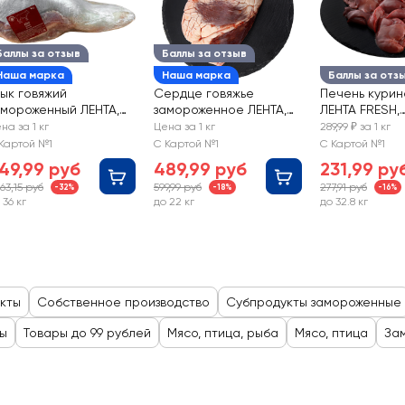
Баллы за отзыв
Баллы за отзыв
Наша марка
Наша марка
Баллы за отз
зык говяжий
Сердце говяжье
Печень курин
амороженный ЛЕНТА,
замороженное ЛЕНТА,
ЛЕНТА FRESH,
есовой
весовое
весовая
на за 1 кг
Цена за 1 кг
289,99 ₽ за 1 кг
Картой №1
С Картой №1
С Картой №1
49,99 руб
489,99 руб
231,99 ру
263,15 руб
599,99 руб
277,91 руб
-32%
-18%
-16%
 36 кг
до 22 кг
до 32.8 кг
кты
Собственное производство
Субпродукты замороженные
ы
Товары до 99 рублей
Мясо, птица, рыба
Мясо, птица
За