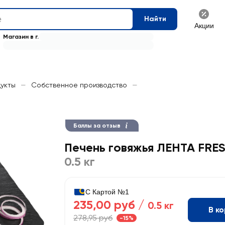
Найти
Акции
Магазин в г.
укты
—
Собственное производство
—
Баллы за отзыв
Печень говяжья ЛЕНТА FRES
0.5 кг
С Картой №1
235,00 руб /
0.5 кг
В к
278,95 руб
-15%