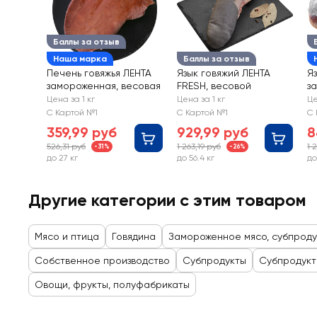
Баллы за отзыв
Наша марка
Баллы за отзыв
Печень говяжья ЛЕНТА
Язык говяжий ЛЕНТА
Я
замороженная, весовая
FRESH, весовой
з
в
Цена за 1 кг
Цена за 1 кг
Це
С Картой №1
С Картой №1
С 
359,99 руб
929,99 руб
8
526,31 руб
1 263,19 руб
1 
-31%
-26%
до 27 кг
до 56.4 кг
до
Другие категории с этим товаром
Мясо и птица
Говядина
Замороженное мясо, субпроду
Собственное производство
Субпродукты
Субпродукт
Овощи, фрукты, полуфабрикаты