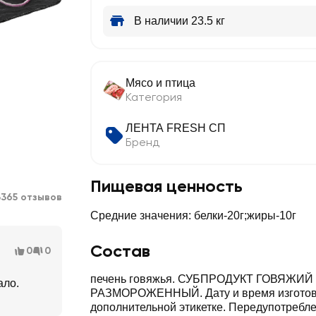
В наличии 23.5 кг
Мясо и птица
Категория
ЛЕНТА FRESH СП
Бренд
Пищевая ценность
3365 отзывов
Средние значения: белки-20г;жиры-10г
Состав
0
0
печень говяжья. СУБПРОДУКТ ГОВЯЖИ
ало.
РАЗМОРОЖЕННЫЙ. Дату и время изготов
дополнительной этикетке. Передупотребл