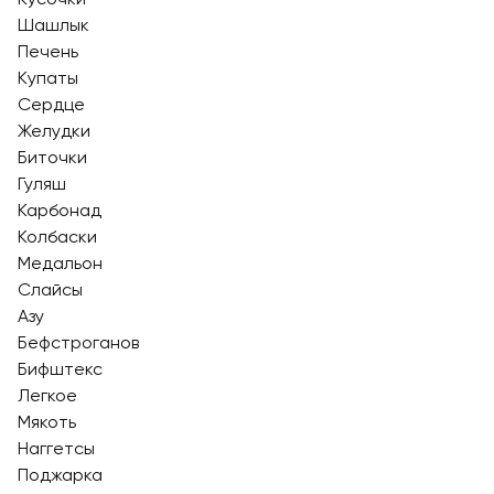
Шашлык
Печень
Купаты
Сердце
Желудки
Биточки
Гуляш
Карбонад
Колбаски
Медальон
Слайсы
Азу
Бефстроганов
Бифштекс
Легкое
Мякоть
Наггетсы
Поджарка