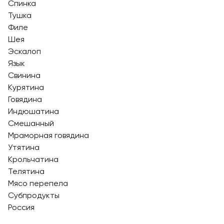
Спинка
Тушка
Филе
Шея
Эскалоп
Язык
Свинина
Курятина
Говядина
Индюшатина
Смешанный
Мраморная говядина
Утятина
Крольчатина
Телятина
Мясо перепела
Субпродукты
Россия