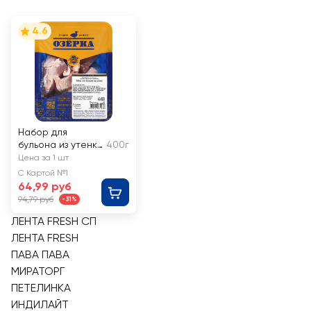
4.6
Набор для
бульона из утенка
400г
ОЗЁРКА
Цена за 1 шт
С Картой №1
64,99 руб
94,79 руб
-31%
ЛЕНТА FRESH СП
ЛЕНТА FRESH
ПАВА ПАВА
МИРАТОРГ
ПЕТЕЛИНКА
ИНДИЛАЙТ