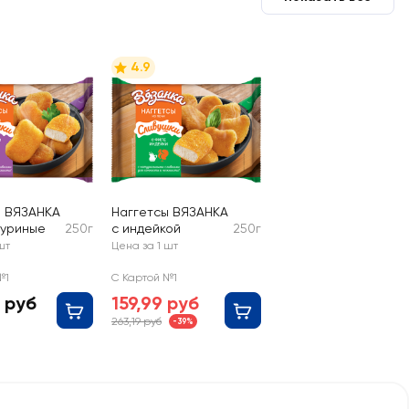
4.9
ы ВЯЗАНКА
Наггетсы ВЯЗАНКА
куриные
250г
с индейкой
250г
шт
Цена за 1 шт
№1
С Картой №1
 руб
159,99 руб
263,19 руб
-39%