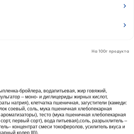
На 100г продукта
цыпленка-бройлера, водапитьевая, жир говяжий,
ульгатор – моно- и диглицериды жирных кислот,
ты натрия), клетчатка пшеничная, загустители (камеди:
елок соевый, соль, мука пшеничная хлебопекарная
, ароматизаторы), тесто (мука пшеничная хлебопекарная
рт, первый сорт), вода питьевая),соль, разрыхлитель –
тель– концентрат смеси токоферолов, усилитель вкуса и
рный колер III)).