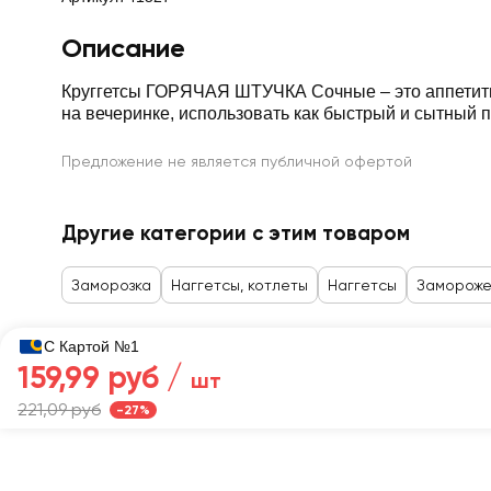
Описание
Круггетсы ГОРЯЧАЯ ШТУЧКА Сочные – это аппетитны
на вечеринке, использовать как быстрый и сытный п
Предложение не является публичной офертой
Другие категории с этим товаром
Заморозка
Наггетсы, котлеты
Наггетсы
Замороже
С Картой №1
159,99 руб /
шт
Главная
Каталог
221,09 руб
-27%