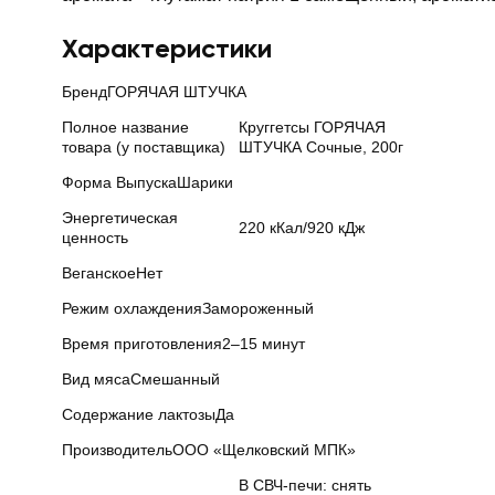
Характеристики
Бренд
ГОРЯЧАЯ ШТУЧКА
Полное название
Круггетсы ГОРЯЧАЯ
товара (у поставщика)
ШТУЧКА Сочные, 200г
Форма Выпуска
Шарики
Энергетическая
220 кКал/920 кДж
ценность
Веганское
Нет
Режим охлаждения
Замороженный
Время приготовления
2–15 минут
Вид мяса
Смешанный
Содержание лактозы
Да
Производитель
ООО «Щелковский МПК»
В СВЧ-печи: снять