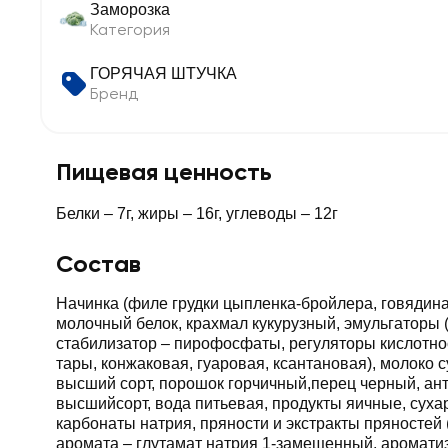
Заморозка
Категория
ГОРЯЧАЯ ШТУЧКА
Бренд
Пищевая ценность
Белки – 7г, жиры – 16г, углеводы – 12г
Состав
Начинка (филе грудки цыпленка-бройлера, говядина
молочный белок, крахмал кукурузный, эмульгаторы 
стабилизатор – пирофосфаты, регуляторы кислотнос
тары, конжаковая, гуаровая, ксантановая), молоко
высший сорт, порошок горчичный,перец черный, ант
высшийсорт, вода питьевая, продукты яичные, суха
карбонаты натрия, пряности и экстракты пряностей 
аромата – глутамат натрия 1-замещенный, ароматизат