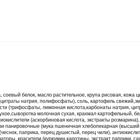
, соевый белок, масло растительное, крупа рисовая, кожа 
(цитраты натрия, полифосфаты), соль, картофель свежий,эм
ти (трифосфаты, лимонная кислота,карбонаты натрия, цитра
 сухое,сыворотка молочная сухая, крахмал картофельный, б
иокислители (аскорбиновая кислота, экстракты розмарина)
ри панировочные (мука пшеничная хлебопекарная (высший со
(чеснок, паприка, перец душистый, перец чили), антиокисли
оры, красители (куркумин,каротины, экстракт паприки, саха