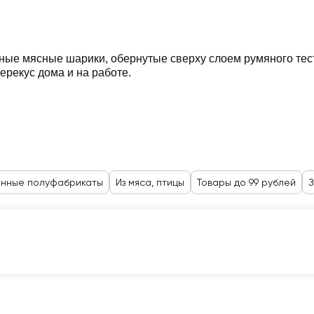
е мясные шарики, обернутые сверху слоем румяного теста
ерекус дома и на работе.
нные полуфабрикаты
Из мяса, птицы
Товары до 99 рублей
З
Карта №1
Корзина