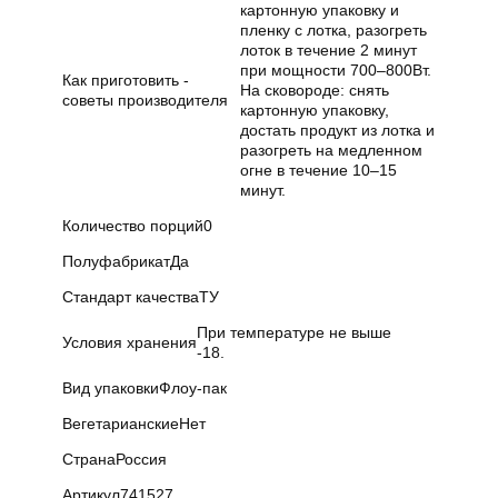
картонную упаковку и
пленку с лотка, разогреть
лоток в течение 2 минут
при мощности 700–800Вт.
Как приготовить -
На сковороде: снять
советы производителя
картонную упаковку,
достать продукт из лотка и
разогреть на медленном
огне в течение 10–15
минут.
Количество порций
0
Полуфабрикат
Да
Стандарт качества
ТУ
При температуре не выше
Условия хранения
-18.
Вид упаковки
Флоу-пак
Вегетарианские
Нет
Страна
Россия
Артикул
741527