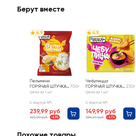
Берут вместе
4.9
4.5
Пельмени
Чебупицца
ГОРЯЧАЯ ШТУЧКА
700г
ГОРЯЧАЯ ШТУЧКА
230г
Бульмени со
со вкусом Том Ям
Цена за 1 шт
Цена за 1 шт
сливочным
маслом
С Картой №1
С Картой №1
239,99 руб
149,99 руб
421,09 руб
284,29 руб
-43%
-47%
Похожие товары