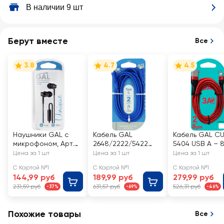
В наличии 9 шт
Берут вместе
Все
3.8
4.7
4.5
Наушники GAL с
Кабель GAL
Кабель GAL C
микрофоном, Арт.
2648/2222/5422
5404 USB A – 
HM-080/HS-070
USB – Type-C 2А,
pin, 3A, тексти
Цена за 1 шт
Цена за 1 шт
Цена за 1 шт
нейлоновый, 2м
С Картой №1
С Картой №1
С Картой №1
144,99 руб
189,99 руб
279,99 руб
231,59 руб
631,57 руб
526,31 руб
-37%
-69%
-46%
Похожие товары
Все