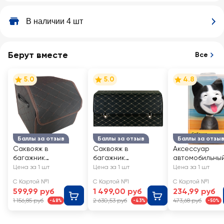
В наличии 4 шт
Берут вместе
Все
5.0
5.0
4.8
Баллы за отзыв
Баллы за отзыв
Баллы за отзы
Саквояж в
Саквояж в
Аксессуар
багажник
багажник
автомобильны
30х30х30см Арт.
70x30x30см, Арт.
приборную па
Цена за 1 шт
Цена за 1 шт
Цена за 1 шт
LTFB-21001
2010399
Собачка с
С Картой №1
С Картой №1
С Картой №1
кивающей гол
599,99 руб
1 499,00 руб
234,99 руб
9x5см, Арт. SH
1 156,85 руб
2 630,53 руб
473,68 руб
-48%
-43%
-50%