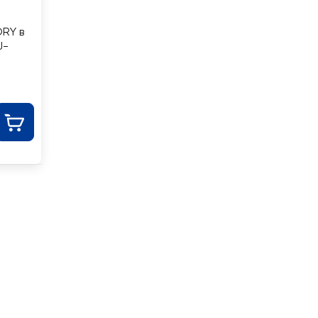
RY в
J-