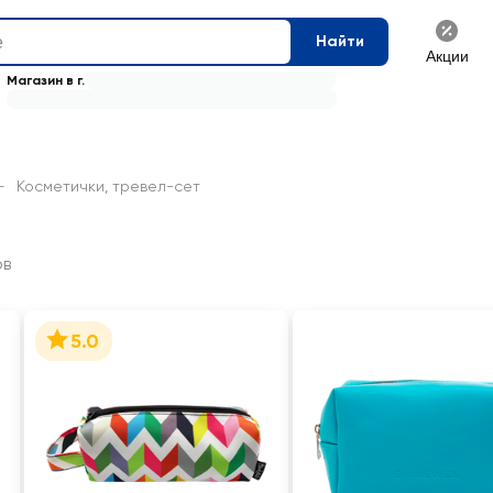
Найти
Акции
Магазин в г.
—
Косметички, тревел-сет
ов
5.0