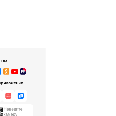
етях
приложение
Наведите
камеру