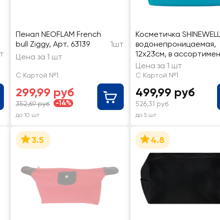
Пенал NEOFLAM French
Косметичка SHINEWEL
bull Ziggy, Арт. 63139
1шт
водонепроницаемая,
т
12х23см, в ассортимен
Цена за 1 шт
Арт. LE 03
Цена за 1 шт
С Картой №1
С Картой №1
299,99 руб
499,99 руб
-14%
352,69 руб
526,31 руб
до 10 шт
до 5 шт
3.5
4.8