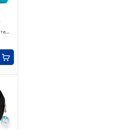
L
те,