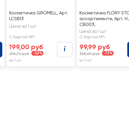
Косметичка GROMELL, Арт.
Косметичка FLORY STO
LCSB13
ассортименте, Арт. H
CB003,
Цена за 1 шт
Цена за 1 шт
С Картой №1
С Картой №1
199,00 руб
99,99 руб
-32%
-72%
294,73 руб
368,49 руб
до 7 шт
до 3 шт