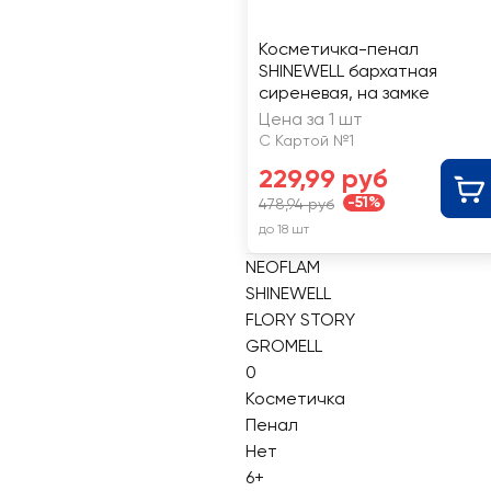
Косметичка-пенал
SHINEWELL бархатная
сиреневая, на замке
Цена за 1 шт
С Картой №1
229,99 руб
-51%
478,94 руб
до 18 шт
NEOFLAM
SHINEWELL
FLORY STORY
GROMELL
0
Косметичка
Пенал
Нет
6+