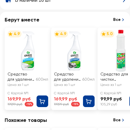
В наличии 16 шт
Берут вместе
Все
4.9
4.9
5.0
Средство
Средство
Средство для
для удаления
600мл
для удаления
600мл
чистки
известкового
жира нагара
сантехники
Цена за 1 шт
Цена за 1 шт
Цена за 1 шт
налета и
и копоти со
САНОКС
С Картой №1
С Картой №1
С Картой №1
ржавчины
сковородок
169,99 руб
169,99 руб
99,99 руб
GRASS Gloss
плит и других
199,99 руб
199,99 руб
105,29 руб
-15%
-15%
поверхносте
й GRASS
Azelit
Похожие товары
Все