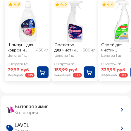
4.9
4.6
4.4
Шампунь для
Средство
Спрей для
ковров и
450мл
для чистки
500мл
чистки
мягкой
ковров и
ковров и
Цена за 1 шт
Цена за 1 шт
Цена за 1 шт
мебели
мягкой
мягкой
С Картой №1
С Картой №1
С Картой №1
ЛЕНТА
мебели
мебели
79,99 руб
159,99 руб
339,99 руб
AGENT X
UNICUM
163,19 руб
194,69 руб
399,99 руб
-50%
-17%
-15%
Бытовая химия
Категория
LAVEL