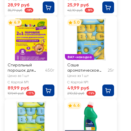
28,99 руб
25,99 руб
35,79 руб
42,10 руб
-18%
-38%
4.9
5.0
ВАУ-находка
Стиральный
Саше
порошок для
450г
ароматическое
25г
детского белья
APOLLO Bubble
Цена за 1 шт
Цена за 1 шт
BAMBOLINA
Sunrise beach, Арт.
С Картой №1
С Картой №1
Универсальный
BBB-23
89,99 руб
49,99 руб
109,49 руб
210,52 руб
-17%
-76%
4.6