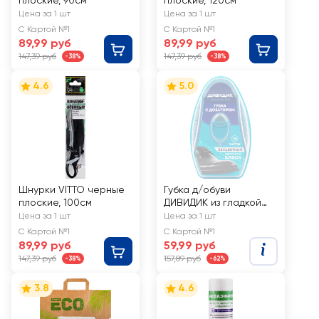
плоские, 90см
плоские, 120см
Цена за 1 шт
Цена за 1 шт
С Картой №1
С Картой №1
89,99 руб
89,99 руб
147,39 руб
147,39 руб
-38%
-38%
4.6
5.0
Шнурки VITTO черные
Губка д/обуви
плоские, 100см
ДИВИДИК из гладкой
кожи с дозатором
Цена за 1 шт
Цена за 1 шт
бесцветная
С Картой №1
С Картой №1
89,99 руб
59,99 руб
147,39 руб
157,89 руб
-38%
-62%
3.8
4.6