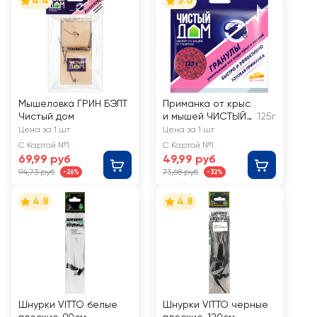
4.4
5.0
Мышеловка ГРИН БЭЛТ
Приманка от крыс
Чистый дом
и мышей ЧИСТЫЙ
125г
ДОМ с запахом
Цена за 1 шт
Цена за 1 шт
сыра, гранулы,
С Картой №1
С Картой №1
Арт. 03-351
69,99 руб
49,99 руб
94,73 руб
73,68 руб
-26%
-32%
4.8
4.8
Шнурки VITTO белые
Шнурки VITTO черные