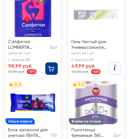
Салфетка
Гель Чистый дом
LOMBERTA
3шт
Универсальная
вискозная, Арт.
защита 20 мл
Цена за 1 шт
Цена за 1 шт
720195
С Картой №1
С Картой №1
98,99 руб
49,99 руб
157,89 руб
136,84 руб
-37%
-63%
4.6
5.0
Наша марка
Баллы за отзыв
Блок запасной для
Полотенца
унитаза ЛЕНТА
30г
бумажные 365
2шт