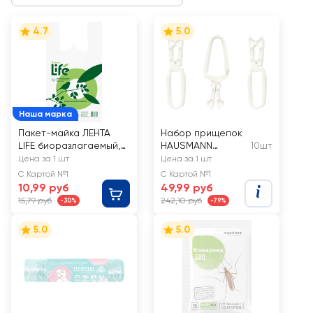
4.7
5.0
Наша марка
Пакет-майка ЛЕНТА
Набор прищепок
LIFE биоразлагаемый,
HAUSMANN
10шт
7кг
Clothes Peg, Арт.
Цена за 1 шт
Цена за 1 шт
HM-1003
С Картой №1
С Картой №1
10,99 руб
49,99 руб
15,79 руб
242,10 руб
-30%
-79%
5.0
5.0