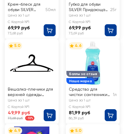
Крем-блеск для
Губка для обуви
обуви SILVER
50мл
SILVER Придающая
25г
Express, черный
блеск черная
Цена за 1 шт
Цена за 1 шт
С Картой №1
С Картой №1
69,99 руб
69,99 руб
73,68 руб
73,69 руб
5.0
4.6
Баллы за отзыв
Наша марка
Вешалка-плечики для
Средство для
верхней одежды
чистки сантехники
1л
MARTIKA р.48-50 Арт.
365 ДНЕЙ
Цена за 1 шт
Цена за 1 шт
C519
С Картой №1
С Картой №1
49,99 руб
81,99 руб
73,68 руб
86,39 руб
-32%
4.9
5.0