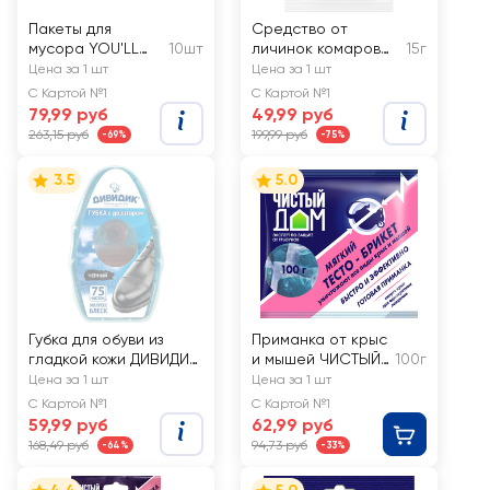
Пакеты для
Средство от
мусора YOU'LL
10шт
личинок комаров
15г
LOVE Пионы, с
AVGUST Комароед
Цена за 1 шт
Цена за 1 шт
завязками,
Био, Арт. 42000626
С Картой №1
С Картой №1
60х64см, 60л, Арт.
79,99 руб
49,99 руб
77367
263,15 руб
199,99 руб
-69%
-75%
3.5
5.0
Губка для обуви из
Приманка от крыс
гладкой кожи ДИВИДИК
и мышей ЧИСТЫЙ
100г
черная, с дозатором
ДОМ мягкий
Цена за 1 шт
Цена за 1 шт
тесто-брикет, Арт.
С Картой №1
С Картой №1
03-030
59,99 руб
62,99 руб
168,49 руб
94,73 руб
-64%
-33%