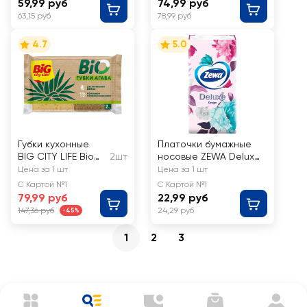
59,99 руб
74,99 руб
63,15 руб
78,99 руб
4.7
5.0
Губки кухонные
Платочки бумажные
BIG CITY LIFE Bio
2шт
носовые ZEWA Deluxe
Агава,
Design 3-слоя
Цена за 1 шт
Цена за 1 шт
крупнопористые,
С Картой №1
С Картой №1
Арт. 14410321
79,99 руб
22,99 руб
147,36 руб
24,29 руб
-45%
1
2
3