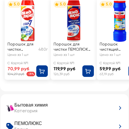
5.0
5.0
5.0
Порошок для
Порошок для
Порошок
чистки
480г
чистки ПЕМОЛЮКС
чистящий
ПЕМОЛЮКС
Чистота+Гигиена
ЧИСТИН Лимон
Цена за 1 шт
Цена за 1 шт
Цена за 1 шт
Яблоко
Пихта и эвкалипт,
С Картой №1
С Картой №1
С Картой №1
480г
70,99 руб
119,99 руб
59,99 руб
104,29 руб
126,39 руб
63,19 руб
-31%
Бытовая химия
Категория
ПЕМОЛЮКС