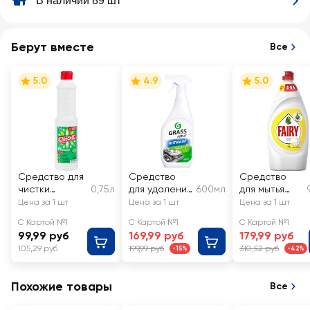
В наличии 89 шт
Берут вместе
Все
5.0
4.9
5.0
Средство для
Средство
Средство
чистки
0,75л
для удаления
600мл
для мытья
сантехники
жира нагара
посуды FAIRY
Цена за 1 шт
Цена за 1 шт
Цена за 1 шт
САНОКС
и копоти со
Сочный
С Картой №1
С Картой №1
С Картой №1
сковородок
лимон
99,99 руб
169,99 руб
179,99 руб
плит и других
105,29 руб
199,99 руб
310,52 руб
-15%
-42%
поверхносте
й GRASS
Azelit
Похожие товары
Все