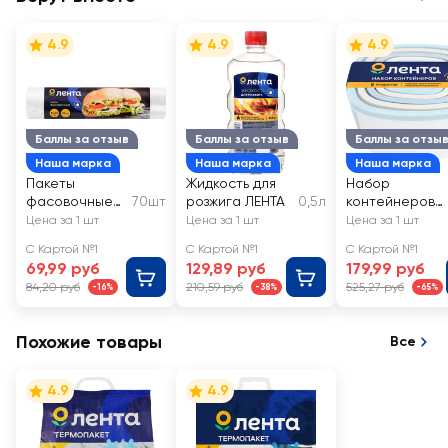
4.9
4.9
4.9
Баллы за отзыв
Баллы за отзыв
Баллы за отзы
Наша марка
Наша марка
Наша марка
Пакеты
Жидкость для
Набор
фасовочные
70шт
розжига ЛЕНТА
0,5л
контейнеров
ЛЕНТА 24х40см
ЛЕНТА
Цена за 1 шт
Цена за 1 шт
Цена за 1 шт
0.23л/0.5л/0.9
С Картой №1
С Картой №1
С Картой №1
/1.55л/2.65л
69,99 руб
129,89 руб
179,99 руб
84,20 руб
210,59 руб
525,27 руб
-16%
-38%
-65%
Похожие товары
Все
4.9
4.9