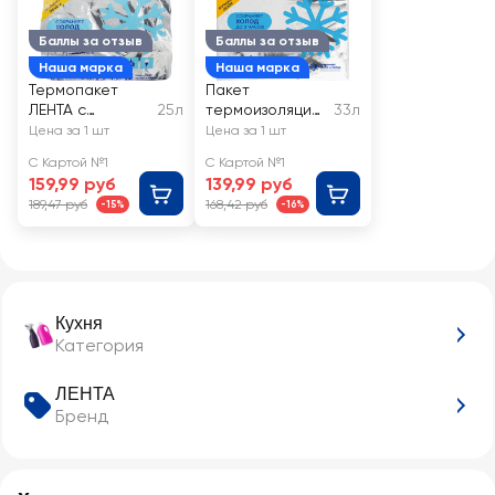
Баллы за отзыв
Баллы за отзыв
Наша марка
Наша марка
Термопакет
Пакет
ЛЕНТА с
25л
термоизоляцио
33л
донными
нный ЛЕНТА
Цена за 1 шт
Цена за 1 шт
вставками 25л,
60х55см
С Картой №1
С Картой №1
33х40х18см
159,99 руб
139,99 руб
189,47 руб
168,42 руб
-15%
-16%
Кухня
Категория
ЛЕНТА
Бренд