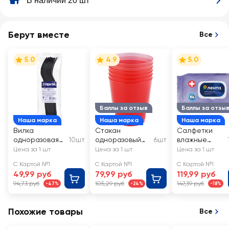
В наличии 20 шт
Берут вместе
Все
5.0
4.9
5.0
Баллы за отзыв
Баллы за отзы
Наша марка
Наша марка
Наша марка
Вилка
Стакан
Салфетки
одноразовая
10шт
одноразовый
6шт
влажные
ЛЕНТА цветная
ЛЕНТА Кристал
ЛЕНТА с
Цена за 1 шт
Цена за 1 шт
Цена за 1 шт
пластик 200мл
антибактери
С Картой №1
С Картой №1
С Картой №1
альным
49,99 руб
79,99 руб
119,99 руб
эффектом
94,73 руб
105,29 руб
147,39 руб
-47%
-24%
-18%
Похожие товары
Все