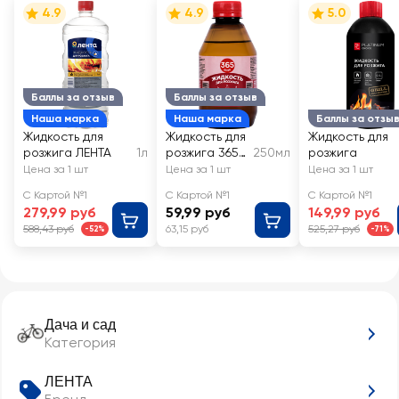
4.9
4.9
5.0
Баллы за отзыв
Баллы за отзыв
Наша марка
Наша марка
Баллы за отзы
Жидкость для
Жидкость для
Жидкость для
розжига ЛЕНТА
1л
розжига 365
250мл
розжига
ДНЕЙ
Цена за 1 шт
Цена за 1 шт
Цена за 1 шт
С Картой №1
С Картой №1
С Картой №1
279,99 руб
59,99 руб
149,99 руб
588,43 руб
63,15 руб
525,27 руб
-52%
-71%
Дача и сад
Категория
ЛЕНТА