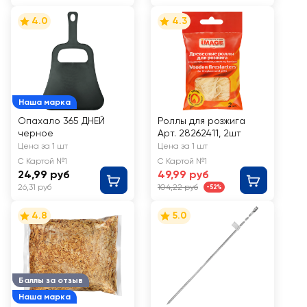
4.0
4.3
Наша марка
Опахало 365 ДНЕЙ
Роллы для розжига
черное
Арт. 28262411, 2шт
Цена за 1 шт
Цена за 1 шт
С Картой №1
С Картой №1
24,99 руб
49,99 руб
26,31 руб
104,22 руб
-52%
4.8
5.0
Баллы за отзыв
Наша марка