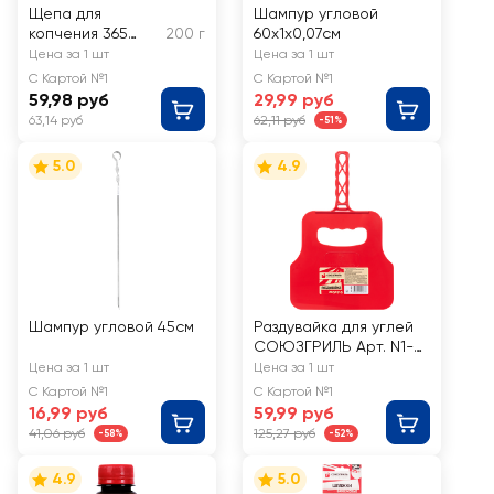
Щепа для
Шампур угловой
копчения 365
200 г
60х1х0,07см
ДНЕЙ Ольха, Арт.
Цена за 1 шт
Цена за 1 шт
69666
С Картой №1
С Картой №1
59,98 руб
29,99 руб
63,14 руб
62,11 руб
-51%
5.0
4.9
Шампур угловой 45см
Раздувайка для углей
СОЮЗГРИЛЬ Арт. N1-
A08
Цена за 1 шт
Цена за 1 шт
С Картой №1
С Картой №1
16,99 руб
59,99 руб
41,06 руб
125,27 руб
-58%
-52%
4.9
5.0