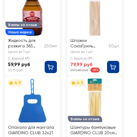
Баллы за отзыв
Наша марка
Жидкость для
Шпажки
розжига 365
250мл
СоюзГриль
50шт
ДНЕЙ
бамбуковые 25см
Цена за 1 шт
Цена за 1 шт
С Картой №1
С Картой №1
59,99 руб
79,99 руб
63,15 руб
209,48 руб
-61%
4.9
4.9
Баллы за отзыв
Опахало для мангала
Шампуры бамбуковые
GIARDINO CLUB 32х21
GIARDINO CLUB 20см