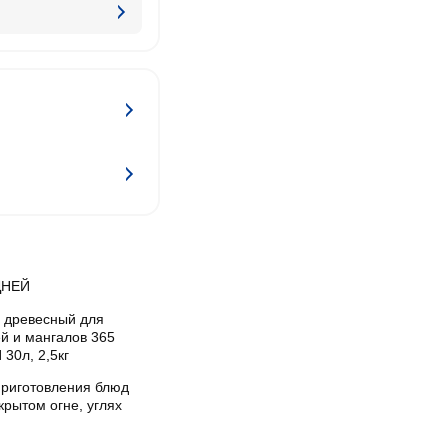
ДНЕЙ
ь древесный для
й и мангалов 365
30л, 2,5кг
приготовления блюд
крытом огне, углях