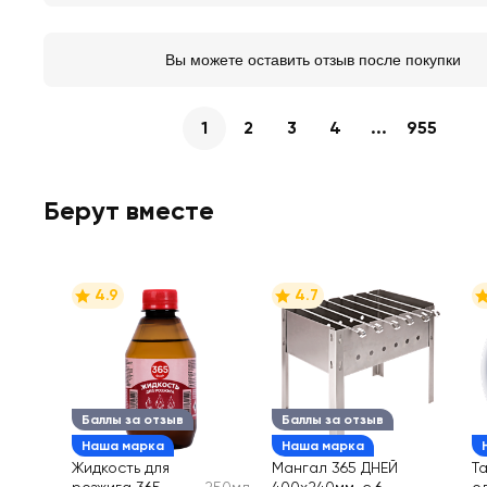
Вы можете оставить отзыв после покупки
1
2
3
4
...
955
Берут вместе
4.9
4.7
Баллы за отзыв
Баллы за отзыв
Наша марка
Наша марка
Жидкость для
Мангал 365 ДНЕЙ
Т