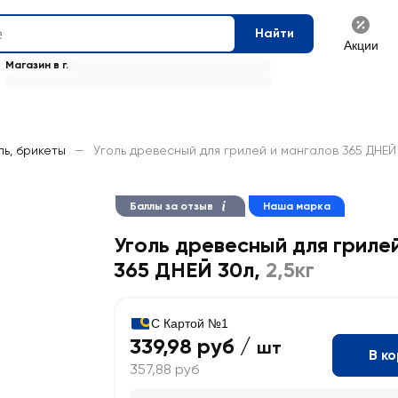
Найти
Акции
Магазин в г.
ль, брикеты
—
Уголь древесный для грилей и мангалов 365 ДНЕЙ 
Баллы за отзыв
Наша марка
Уголь древесный для гриле
365 ДНЕЙ 30л
,
2,5кг
С Картой №1
339,98 руб /
шт
В к
357,88 руб