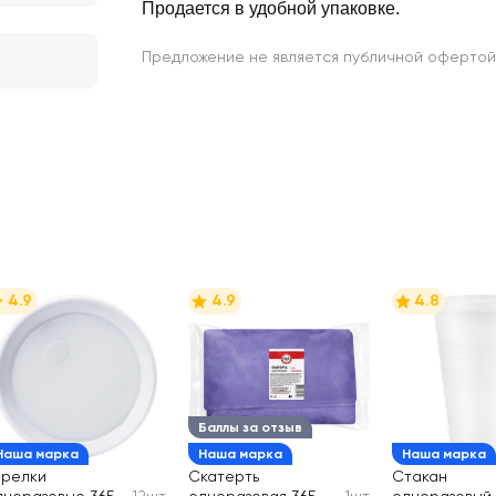
Продается в удобной упаковке.
Предложение не является публичной офертой
4.9
4.9
4.8
Баллы за отзыв
Наша марка
Наша марка
Наша марка
арелки
Скатерть
Стакан