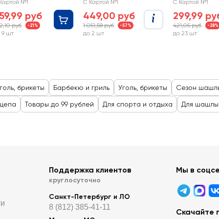
LUB Premium, Арт.
Стандарт, пакет с
СОЮЗГРИЛЬ 
Картой №1
С Картой №1
С Картой №1
0099
ручкой, Арт. 377
N1-F10
59,99 руб
449,00 руб
299,99 ру
2,10 руб
1 051,58 руб
421,05 руб
-21%
-57%
-28%
 9 шт
до 2 шт
до 23 шт
голь, брикеты
Барбекю и гриль
Уголь, брикеты
Сезон шашл
 щепа
Товары до 99 рублей
Для спорта и отдыха
Для шашлы
Поддержка клиентов
Мы в соцс
круглосуточно
Санкт-Петербург и ЛО
ти
8 (812) 385-41-11
Скачайте 