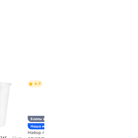
4.9
Баллы за отзыв
Наша марка
Набор посуды