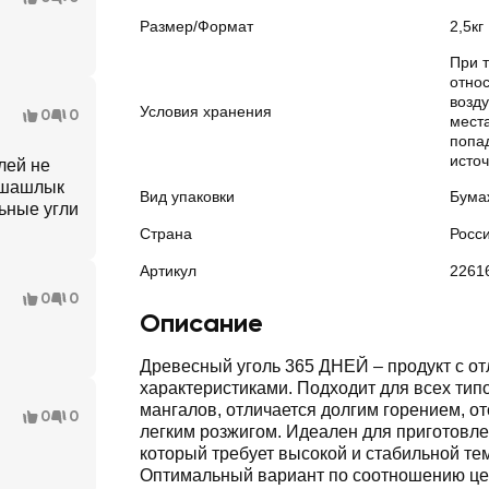
Размер/Формат
2,5кг
При 
отно
возду
Условия хранения
0
0
мест
попад
источ
лей не
ь шашлык
Вид упаковки
Бума
льные угли
Страна
Росс
Артикул
2261
0
0
Описание
Древесный уголь 365 ДНЕЙ – продукт с о
характеристиками. Подходит для всех типо
мангалов, отличается долгим горением, от
0
0
легким розжигом. Идеален для приготовл
который требует высокой и стабильной те
Оптимальный вариант по соотношению цен