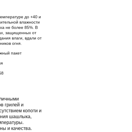
температуре до +40 и
сительной влажности
ха не более 85%. В
ах, защищенных от
ания влаги, вдали от
ников огня.
жный пакет
ия
68
тличными
в грилей и
сутствием копоти и
ения шашлыка,
мпературы.
ы и качества.