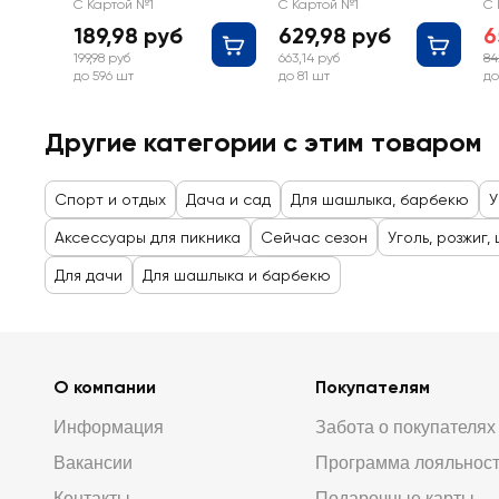
C
С Картой №1
С Картой №1
С 
11
189,98 руб
629,98 руб
6
199,98 руб
663,14 руб
84
до 596 шт
до 81 шт
до
Другие категории с этим товаром
Спорт и отдых
Дача и сад
Для шашлыка, барбекю
У
Аксессуары для пикника
Сейчас сезон
Уголь, розжиг,
Для дачи
Для шашлыка и барбекю
О компании
Покупателям
Информация
Забота о покупателях
Вакансии
Программа лояльнос
Контакты
Подарочные карты