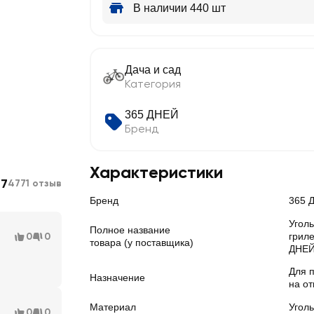
В наличии 440 шт
Дача и сад
Категория
365 ДНЕЙ
Бренд
Характеристики
.7
4771 отзыв
Бренд
365 
Угол
Полное название
0
0
гриле
товара (у поставщика)
ДНЕЙ 
Для 
Назначение
на от
Материал
Уголь
0
0