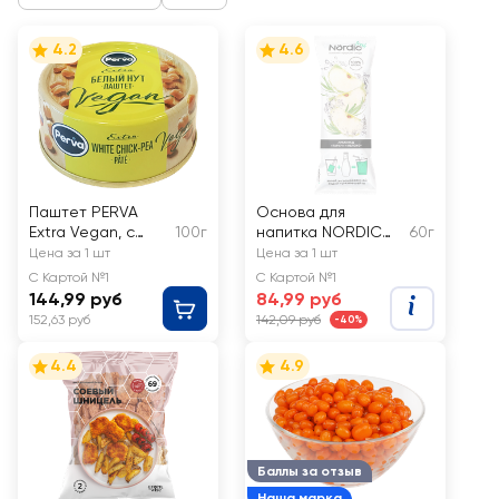
4.2
4.6
Паштет PERVA
Основа для
Extra Vegan, с
100г
напитка NORDIC
60г
белым нутом
FRESH Тархун и
Цена за 1 шт
Цена за 1 шт
яблоко, с соком
С Картой №1
С Картой №1
яблока и
144,99 руб
84,99 руб
эстрагоном
152,63 руб
142,09 руб
-40%
4.4
4.9
Баллы за отзыв
Наша марка