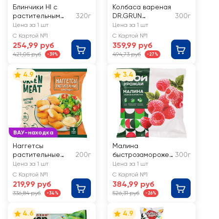
Блинчики HI с
Колбаса вареная
растительным
320г
DR.GRUN
300г
фаршем
Докторская,
Цена за 1 шт
Цена за 1 шт
растительная
С Картой №1
С Картой №1
254,99 руб
359,99 руб
421,05 руб
494,73 руб
-39%
-27%
4.9
3.4
ВАУ-находка
Наггетсы
Малина
растительные
200г
быстрозаморожен
300г
GREEN MEAT
ная СВОЙ
Цена за 1 шт
Цена за 1 шт
УРОЖАЙ
С Картой №1
С Картой №1
отборная
219,99 руб
384,99 руб
336,84 руб
526,31 руб
-34%
-26%
4.6
4.9