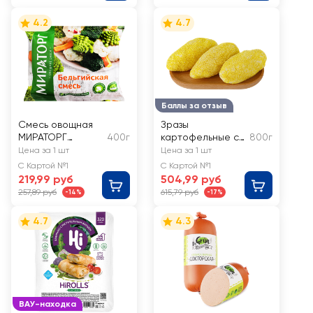
4.2
4.7
Баллы за отзыв
Смесь овощная
Зразы
МИРАТОРГ
400г
картофельные с
800г
Бельгийская
грибами ЛЕНТА
Цена за 1 шт
Цена за 1 шт
FRESH
С Картой №1
С Картой №1
219,99 руб
504,99 руб
257,89 руб
615,79 руб
-14%
-17%
4.7
4.3
ВАУ-находка