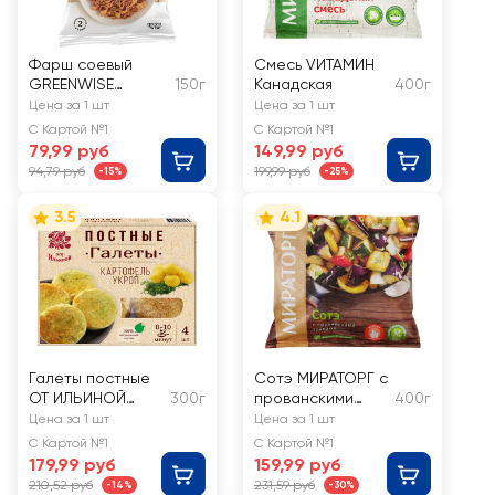
Фарш соевый
Смесь VИТАМИН
GREENWISE
150г
Канадская
400г
Протекс-М
Цена за 1 шт
Цена за 1 шт
крупный, из
С Картой №1
С Картой №1
текстурированной
79,99 руб
149,99 руб
соевой муки
94,79 руб
199,99 руб
-15%
-25%
3.5
4.1
Галеты постные
Сотэ МИРАТОРГ с
ОТ ИЛЬИНОЙ
300г
прованскими
400г
Картофельные с
травами
Цена за 1 шт
Цена за 1 шт
укропом
С Картой №1
С Картой №1
179,99 руб
159,99 руб
210,52 руб
231,59 руб
-14%
-30%