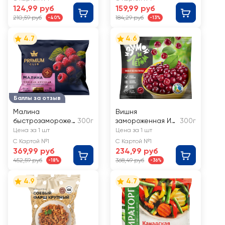
124,99 руб
159,99 руб
210,59 руб
184,29 руб
-40%
-13%
4.7
4.6
Баллы за отзыв
Малина
Вишня
быстрозаморожен
300г
замороженная И
300г
ная PREMIUM
ЗИМОЙ И ЛЕТОМ
Цена за 1 шт
Цена за 1 шт
CLUB
С Картой №1
С Картой №1
369,99 руб
234,99 руб
452,59 руб
368,49 руб
-18%
-36%
4.9
4.7