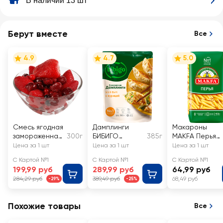
В наличии 13 шт
Берут вместе
Все
4.9
4.7
5.0
Смесь ягодная
Дамплинги
Макароны
замороженная
300г
БИБИГО
385г
MAKFA Перья
МИРАТОРГ
Королевские, с
любительские
Цена за 1 шт
Цена за 1 шт
Цена за 1 шт
Ягодный
курицей
высший сорт
С Картой №1
С Картой №1
С Картой №1
коктейль
199,99 руб
289,99 руб
64,99 руб
284,29 руб
389,49 руб
68,49 руб
-29%
-25%
Похожие товары
Все